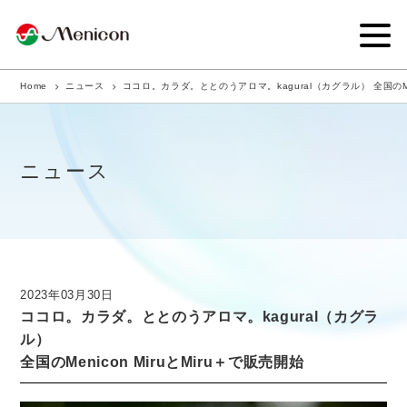
Home
ニュース
ココロ。カラダ。ととのうアロマ。kagural（カグラル） 全国のMeni
企業情報
事業内容
ニュース
商品サイト
IR情報
サステナビリティ・CSR
2023年03月30日
ココロ。カラダ。ととのうアロマ。kagural（カグラ
ニュース
ル）
全国のMenicon MiruとMiru＋で販売開始
採用情報