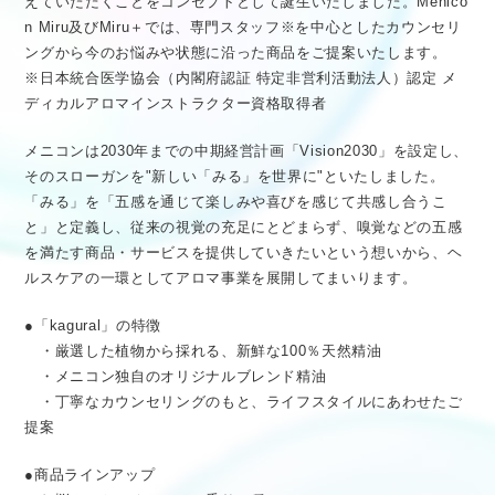
えていただくことをコンセプトとして誕生いたしました。Menico
n Miru及びMiru＋では、専門スタッフ※を中心としたカウンセリ
ングから今のお悩みや状態に沿った商品をご提案いたします。
※日本統合医学協会（内閣府認証 特定非営利活動法人）認定 メ
ディカルアロマインストラクター資格取得者
メニコンは2030年までの中期経営計画「Vision2030」を設定し、
そのスローガンを"新しい「みる」を世界に"といたしました。
「みる」を「五感を通じて楽しみや喜びを感じて共感し合うこ
と」と定義し、従来の視覚の充足にとどまらず、嗅覚などの五感
を満たす商品・サービスを提供していきたいという想いから、ヘ
ルスケアの一環としてアロマ事業を展開してまいります。
●「kagural」の特徴
・厳選した植物から採れる、新鮮な100％天然精油
・メニコン独自のオリジナルブレンド精油
・丁寧なカウンセリングのもと、ライフスタイルにあわせたご
提案
●商品ラインアップ