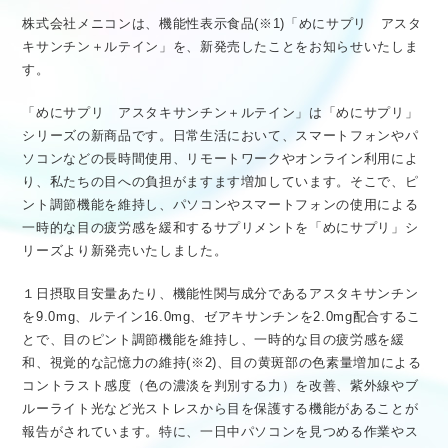
株式会社メニコンは、機能性表示食品(※1)「めにサプリ アスタ
キサンチン＋ルテイン」を、新発売したことをお知らせいたしま
す。
「めにサプリ アスタキサンチン＋ルテイン」は「めにサプリ」
シリーズの新商品です。日常生活において、スマートフォンやパ
ソコンなどの長時間使用、リモートワークやオンライン利用によ
り、私たちの目への負担がますます増加しています。そこで、ピ
ント調節機能を維持し、パソコンやスマートフォンの使用による
一時的な目の疲労感を緩和するサプリメントを「めにサプリ」シ
リーズより新発売いたしました。
１日摂取目安量あたり、機能性関与成分であるアスタキサンチン
を9.0mg、ルテイン16.0mg、ゼアキサンチンを2.0mg配合するこ
とで、目のピント調節機能を維持し、一時的な目の疲労感を緩
和、視覚的な記憶力の維持(※2)、目の黄斑部の色素量増加による
コントラスト感度（色の濃淡を判別する力）を改善、紫外線やブ
ルーライト光など光ストレスから目を保護する機能があることが
報告がされています。特に、一日中パソコンを見つめる作業やス