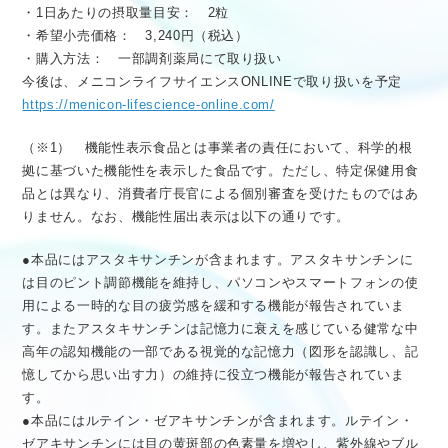
・1日あたりの摂取量目安： 2粒
・希望小売価格： 3,240円（税込）
・購入方法： 一部調剤薬局にて取り扱い
今後は、メニコンライフサイエンスONLINEで取り扱いを予定
https://menicon-lifescience-online.com/
（※1） 機能性表示食品とは事業者の責任において、科学的根
拠に基づいた機能性を表示した食品です。ただし、特定保健用食
品とは異なり、消費者庁長官による個別審査を受けたものではあ
りません。なお、機能性届出表示は以下の通りです。
●本品にはアスタキサンチンが含まれます。アスタキサンチンに
は目のピント調節機能を維持し、パソコンやスマートフォンの使
用による一時的な目の疲労感を緩和する機能が報告されていま
す。またアスタキサンチンは記憶力に衰えを感じている健常な中
高年の認知機能の一部である視覚的な記憶力（図形を認識し、記
憶してから思い出す力）の維持に役立つ機能が報告されていま
す。
●本品にはルテイン・ゼアキサンチンが含まれます。ルテイン・
ゼアキサンチンには目の黄斑部の色素量を増やし、紫外線やブル