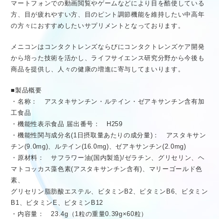
マートフォンでの動画閲覧やゲームなどにより目を酷使している
方、目が疲れやすい方、目のピント調節機能を維持したい中高年
の方々におすすめしたいサプリメントとなっております。
メニコンはコンタクトレンズならびにコンタクトレンズケア開発
から培った技術を活かし、ライフサイエンス研究分野から今後も
商品を提供し、人々の健康の増進に寄与してまいります。
■製品概要
・名称： アスタキサンチン・ルテイン・ゼアキサンチン含有加
工食品
・機能性表示食品 届出番号： H259
・機能性関与成分名(1日摂取量あたりの成分量)： アスタキサン
チン(9.0mg)、ルテイン(16.0mg)、ゼアキサンチン(2.0mg)
・原材料： サフラワー油(国内製造)/ゼラチン、グリセリン、ヘ
マトコッカス藻色素(アスタキサンチン含有)、マリーゴールド色
素、
グリセリン脂肪酸エステル、ビタミンB2、ビタミンB6、ビタミン
B1、ビタミンE、ビタミンB12
・内容量： 23.4g（1粒の重量0.39g×60粒）