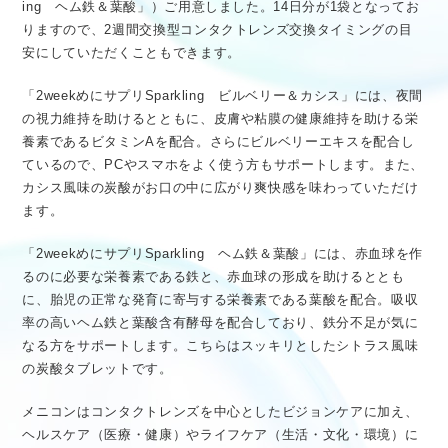
ing ヘム鉄＆葉酸」）ご用意しました。14日分が1袋となってお
りますので、2週間交換型コンタクトレンズ交換タイミングの目
安にしていただくこともできます。
「2weekめにサプリSparkling ビルベリー＆カシス」には、夜間
の視力維持を助けるとともに、皮膚や粘膜の健康維持を助ける栄
養素であるビタミンAを配合。さらにビルベリーエキスを配合し
ているので、PCやスマホをよく使う方もサポートします。また、
カシス風味の炭酸がお口の中に広がり爽快感を味わっていただけ
ます。
「2weekめにサプリSparkling ヘム鉄＆葉酸」には、赤血球を作
るのに必要な栄養素である鉄と、赤血球の形成を助けるととも
に、胎児の正常な発育に寄与する栄養素である葉酸を配合。吸収
率の高いヘム鉄と葉酸含有酵母を配合しており、鉄分不足が気に
なる方をサポートします。こちらはスッキリとしたシトラス風味
の炭酸タブレットです。
メニコンはコンタクトレンズを中心としたビジョンケアに加え、
ヘルスケア（医療・健康）やライフケア（生活・文化・環境）に