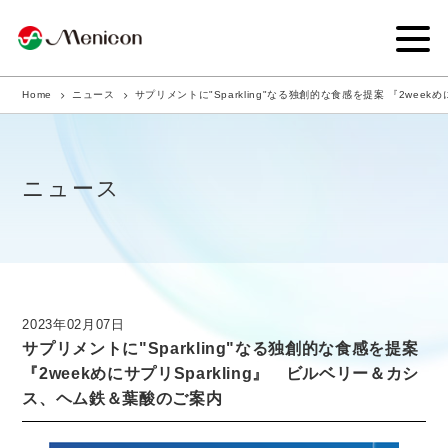
Home
ニュース
サプリメントに"Sparkling"なる独創的な食感を提案 『2wee
企業情報
事業内容
ニュース
商品サイト
IR情報
サステナビリティ・CSR
2023年02月07日
サプリメントに"Sparkling"なる独創的な食感を提案
ニュース
『2weekめにサプリSparkling』 ビルベリー＆カシ
ス、ヘム鉄＆葉酸のご案内
採用情報