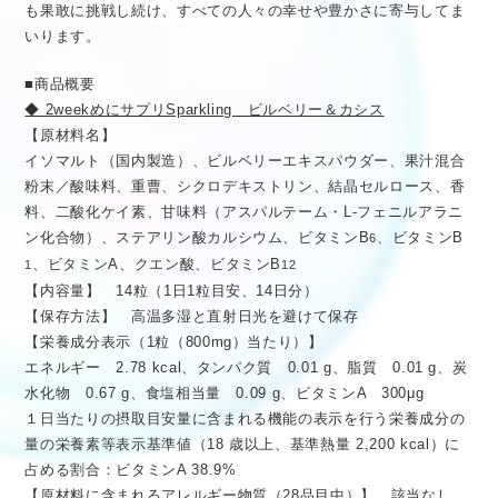
も果敢に挑戦し続け、すべての人々の幸せや豊かさに寄与してま
いります。
■商品概要
◆ 2weekめにサプリSparkling ビルベリー＆カシス
【原材料名】
イソマルト（国内製造）、ビルベリーエキスパウダー、果汁混合
粉末／酸味料、重曹、シクロデキストリン、結晶セルロース、香
料、二酸化ケイ素、甘味料（アスパルテーム・L-フェニルアラニ
ン化合物）、ステアリン酸カルシウム、ビタミンB
、ビタミンB
6
、ビタミンA、クエン酸、ビタミンB
1
12
【内容量】 14粒（1日1粒目安、14日分）
【保存方法】 高温多湿と直射日光を避けて保存
【栄養成分表示（1粒（800mg）当たり）】
エネルギー 2.78 kcal、タンパク質 0.01 g、脂質 0.01 g、炭
水化物 0.67 g、食塩相当量 0.09 g、ビタミンA 300μg
１日当たりの摂取目安量に含まれる機能の表示を行う栄養成分の
量の栄養素等表示基準値（18 歳以上、基準熱量 2,200 kcal）に
占める割合：ビタミンA 38.9%
【原材料に含まれるアレルギー物質（28品目中）】 該当なし