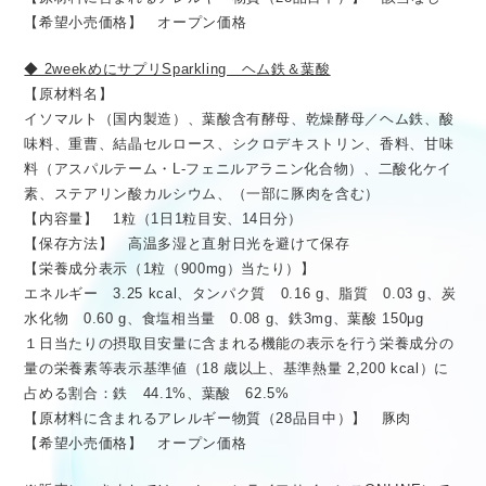
【希望小売価格】 オープン価格
◆ 2weekめにサプリSparkling ヘム鉄＆葉酸
【原材料名】
イソマルト（国内製造）、葉酸含有酵母、乾燥酵母／ヘム鉄、酸
味料、重曹、結晶セルロース、シクロデキストリン、香料、甘味
料（アスパルテーム・L-フェニルアラニン化合物）、二酸化ケイ
素、ステアリン酸カルシウム、（一部に豚肉を含む）
【内容量】 1粒（1日1粒目安、14日分）
【保存方法】 高温多湿と直射日光を避けて保存
【栄養成分表示（1粒（900mg）当たり）】
エネルギー 3.25 kcal、タンパク質 0.16 g、脂質 0.03 g、炭
水化物 0.60 g、食塩相当量 0.08 g、鉄3mg、葉酸 150μg
１日当たりの摂取目安量に含まれる機能の表示を行う栄養成分の
量の栄養素等表示基準値（18 歳以上、基準熱量 2,200 kcal）に
占める割合：鉄 44.1%、葉酸 62.5%
【原材料に含まれるアレルギー物質（28品目中）】 豚肉
【希望小売価格】 オープン価格