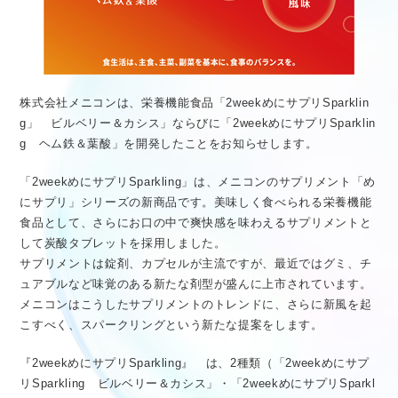
株式会社メニコンは、栄養機能食品「2weekめにサプリSparklin
g」 ビルベリー＆カシス」ならびに「2weekめにサプリSparklin
g ヘム鉄＆葉酸」を開発したことをお知らせします。
「2weekめにサプリSparkling」は、メニコンのサプリメント「め
にサプリ」シリーズの新商品です。美味しく食べられる栄養機能
食品として、さらにお口の中で爽快感を味わえるサプリメントと
して炭酸タブレットを採用しました。
サプリメントは錠剤、カプセルが主流ですが、最近ではグミ、チ
ュアブルなど味覚のある新たな剤型が盛んに上市されています。
メニコンはこうしたサプリメントのトレンドに、さらに新風を起
こすべく、スパークリングという新たな提案をします。
『2weekめにサプリSparkling』 は、2種類（「2weekめにサプ
リSparkling ビルベリー＆カシス」・「2weekめにサプリSparkl