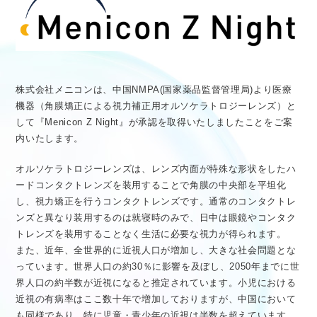
医療従事者向け情報
GLOBAL
株式会社メニコンは、中国NMPA(国家薬品監督管理局)より医療
機器（角膜矯正による視力補正用オルソケラトロジーレンズ）と
して『Menicon Z Night』が承認を取得いたしましたことをご案
内いたします。
オルソケラトロジーレンズは、レンズ内面が特殊な形状をしたハ
ードコンタクトレンズを装用することで角膜の中央部を平坦化
し、視力矯正を行うコンタクトレンズです。通常のコンタクトレ
ンズと異なり装用するのは就寝時のみで、日中は眼鏡やコンタク
トレンズを装用することなく生活に必要な視力が得られます。
また、近年、全世界的に近視人口が増加し、大きな社会問題とな
っています。世界人口の約30％に影響を及ぼし、2050年までに世
界人口の約半数が近視になると推定されています。小児における
近視の有病率はここ数十年で増加しておりますが、中国において
も同様であり、特に児童・青少年の近視は半数を超えています