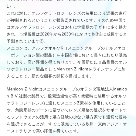
1）。
これに対し、オルソケラトロジーレンズの装用により近視の進行
が抑制されるということが報告2)されています。そのため中国で
はオルソケラトロジーレンズはおもに学童期の子どもに多く処方
され、市場規模は2020年から2030年にかけて約3倍に成長すると
予測されています3)。
メニコンは、アルファオルソK（メニコングループのアルファコ
ーポレーション製の製品）を中国市場において長きにわたり販売
しており、高い評価を得ております。今回新たに２品目目のオル
ソケラトロジー製品としてMenicon Z Nightをラインナップに加
えることで、新たな顧客の開拓を目指します。
Menicon Z Nightはメニコングループのオランダ現地法人Menico
n B.V.社製の製品で、酸素透過性が高く就寝時に装用するオルソ
ケラトロジーレンズに適したメニコンZ素材を使用していること
や、角膜形状のデータに基づいてレンズ規格の選択をサポートす
るソフトウェアの活用で処方経験の少ない処方家でも適切な規格
を選択できることが、すでに販売している欧州・東南アジア・オ
ーストラリアで高い評価を得ています。