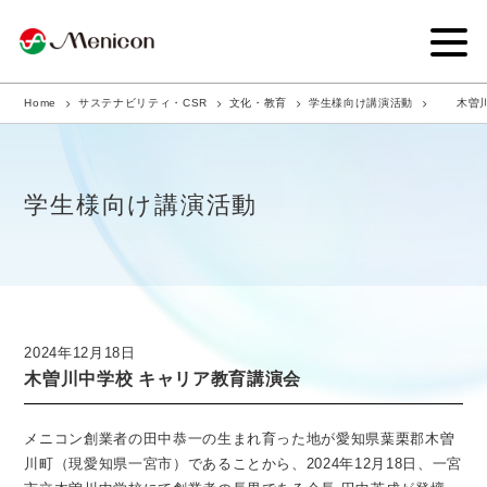
Home
サステナビリティ・CSR
文化・教育
学生様向け講演活動
木曽
企業情報
事業内容
学生様向け講演活動
商品サイト
IR情報
サステナビリティ・CSR
2024年12月18日
木曽川中学校 キャリア教育講演会
ニュース
採用情報
メニコン創業者の田中恭一の生まれ育った地が愛知県葉栗郡木曽
川町（現愛知県一宮市）であることから、2024年12月18日、一宮