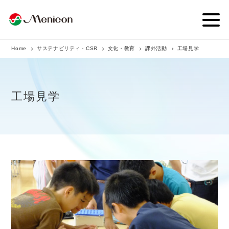
Home
サステナビリティ・CSR
文化・教育
課外活動
工場見学
企業情報
事業内容
工場見学
商品サイト
IR情報
サステナビリティ・CSR
ニュース
採用情報