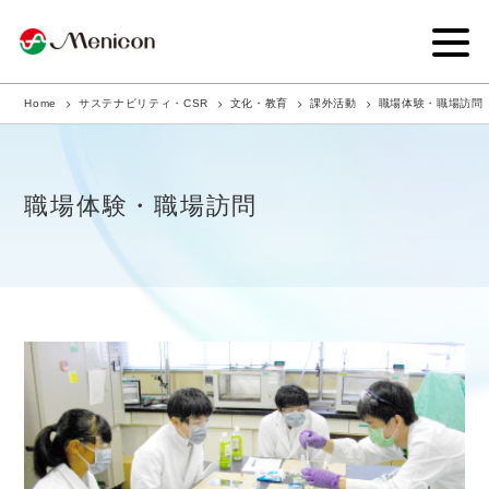
Home
サステナビリティ・CSR
文化・教育
課外活動
職場体験・職場訪問
企業情報
事業内容
職場体験・職場訪問
商品サイト
IR情報
サステナビリティ・CSR
ニュース
採用情報