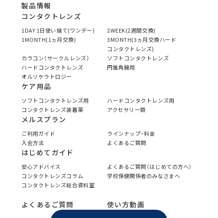
製品情報
コンタクトレンズ
1DAY 1日使い捨て(ワンデー)
2WEEK(2週間交換)
1MONTH(1ヵ月交換)
3MONTH(3ヵ月交換ハード
コンタクトレンズ)
カラコン（サークルレンズ）
ソフトコンタクトレンズ
ハードコンタクトレンズ
円錐角膜用
オルソケラトロジー
ケア用品
ソフトコンタクトレンズ用
ハードコンタクトレンズ用
コンタクトレンズ装着薬
アクセサリー類
メルスプラン
ご利用ガイド
ラインナップ・料金
入会方法
よくあるご質問
はじめてガイド
安心アドバイス
よくあるご質問（はじめての方へ）
コンタクトレンズコラム
学校保健関係者のみなさまへ
コンタクトレンズ総合資料室
よくあるご質問
使い方動画