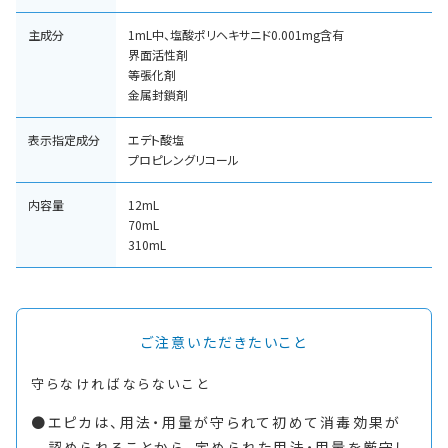
主成分
1mL中、塩酸ポリヘキサニド0.001mg含有
界面活性剤
等張化剤
金属封鎖剤
表示指定成分
エデト酸塩
プロピレングリコール
内容量
12mL
70mL
310mL
ご注意いただきたいこと
守らなければならないこと
エピカは、用法・用量が守られて初めて消毒効果が
認められることから、定められた用法・用量を厳守し