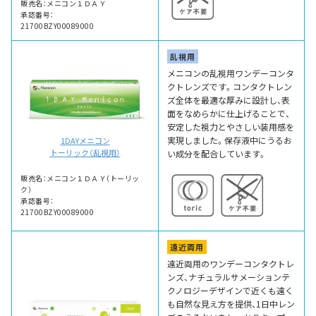
販売名：メニコン１ＤＡＹ
承認番号：
21700BZY00089000
乱視用
メニコンの乱視用ワンデーコンタ
クトレンズです。コンタクトレン
ズ全体を最適な厚みに設計し、表
面をなめらかに仕上げることで、
安定した視力とやさしい装用感を
実現しました。保存液中にうるお
1DAYメニコン
トーリック（乱視用）
い成分を配合しています。
販売名：メニコン１ＤＡＹ（トーリッ
ク）
承認番号：
21700BZY00089000
遠近両用
遠近両用のワンデーコンタクトレ
ンズ、ナチュラルサメーションテ
クノロジーデザインで近くも遠く
も自然な見え方を提供、1日中レン