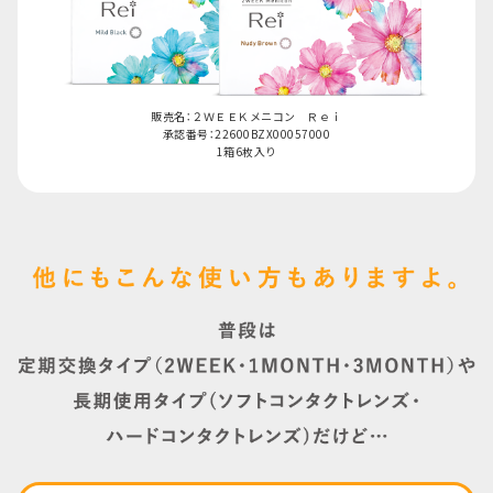
販売名：２ＷＥＥＫメニコン Ｒｅｉ
承認番号：22600BZX00057000
1箱6枚入り