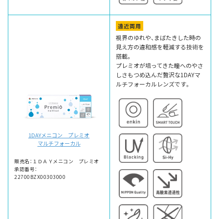
遠近両用
視界のゆれや、まばたきした時の
見え方の違和感を軽減する技術を
搭載。
プレミオが培ってきた瞳へのやさ
しさもつめ込んだ贅沢な1DAYマ
ルチフォーカルレンズです。
1DAYメニコン プレミオ
マルチフォーカル
販売名：１ＤＡＹメニコン プレミオ
承認番号：
22700BZX00303000