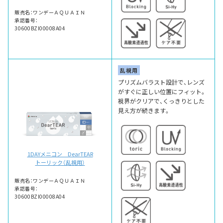
販売名：ワンデーＡＱＵＡＩＮ
承認番号：
30600BZI00008A04
乱視用
プリズムバラスト設計で、レンズ
がすぐに正しい位置にフィット。
視界がクリアで、くっきりとした
見え方が続きます。
1DAYメニコン DearTEAR
トーリック（乱視用）
販売名：ワンデーＡＱＵＡＩＮ
承認番号：
30600BZI00008A04