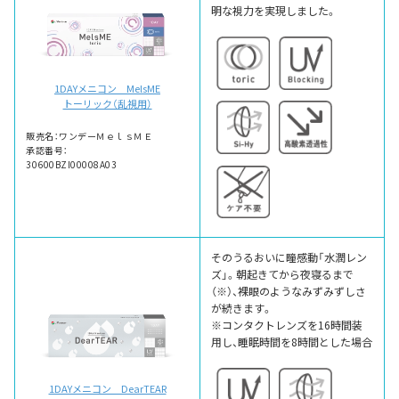
明な視力を実現しました。
1DAYメニコン MelsME
トーリック（乱視用）
販売名：ワンデーＭｅｌｓＭＥ
承認番号：
30600BZI00008A03
そのうるおいに瞳感動「水潤レン
ズ」。朝起きてから夜寝るまで
（※）、裸眼のようなみずみずしさ
が続きます。
※コンタクトレンズを16時間装
用し、睡眠時間を8時間とした場合
1DAYメニコン DearTEAR