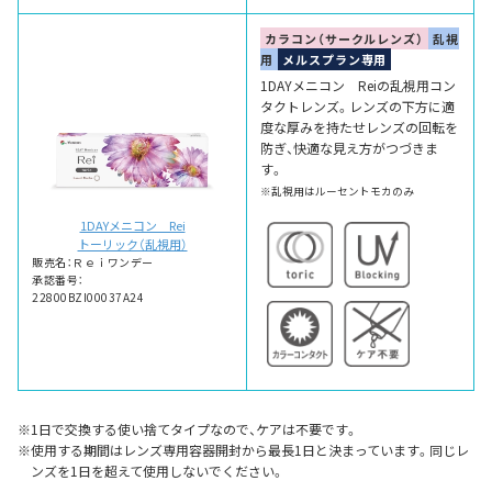
カラコン（サークルレンズ）
乱視
用
メルスプラン専用
1DAYメニコン Reiの乱視用コン
タクトレンズ。レンズの下方に適
度な厚みを持たせレンズの回転を
防ぎ、快適な見え方がつづきま
す。
※乱視用はルーセントモカのみ
1DAYメニコン Rei
トーリック（乱視用）
販売名：Ｒｅｉワンデー
承認番号：
22800BZI00037A24
1日で交換する使い捨てタイプなので、ケアは不要です。
使用する期間はレンズ専用容器開封から最長1日と決まっています。同じレ
ンズを1日を超えて使用しないでください。