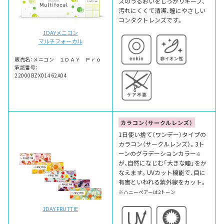
ズのうるおいをしっかりキープ、
汚れにくくて清潔、瞳にやさしい
コンタクトレンズです。
1DAYメニコン
マルチフォーカル
販売名：メニコン １ＤＡＹ Ｐｒｏ
承認番号：
22000BZX01462A04
カラコン（サークルレンズ）
1日使い捨て（ワンデー）タイプの
カラコン（サークルレンズ）。3ト
ーンのグラデーションカラー
※
が、自然になじむ「大きな瞳」をか
なえます。UVカット機能で、目に
有害といわれる紫外線をカット。
※ハニーペアーは2トーン
1DAY FRUTTIE