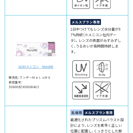
メルスプラン専用
1日中つけてもレンズ水分量が9
7%持続（※メニコン社内デー
タ）。レンズの表面がみずみずし
く、うるおいが長時間持続しま
す。
1DAYメニコン MelsME
販売名：ワンデーＭｅｌｓＭＥ
承認番号：
30600BZI00008A03
乱視用
メルスプラン専用
最適化されたプリズムバラスト設
計により、レンズを素早く正しい
位置に配置し、くっきりとした鮮