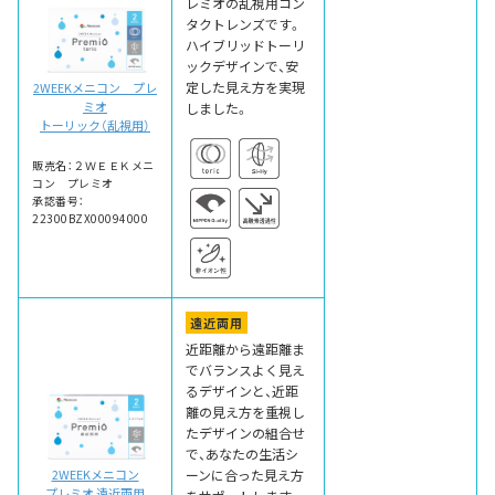
レミオの乱視用コン
タクトレンズです。
ハイブリッドトーリ
ックデザインで、安
定した見え方を実現
2WEEKメニコン プレ
ミオ
しました。
トーリック（乱視用）
販売名：２ＷＥＥＫメニ
コン プレミオ
承認番号：
22300BZX00094000
遠近両用
近距離から遠距離ま
でバランスよく見え
るデザインと、近距
離の見え方を重視し
たデザインの組合せ
で、あなたの生活シ
ーンに合った見え方
2WEEKメニコン
プレミオ 遠近両用