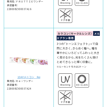
販売名：ＦＲＵＴＴＩＥワンデー
承認番号：
22800BZI00037A16
カラコン（サークルレンズ）
メル
スプラン専用
3つの「トーンエフェクト」
で自
※
然に大きく、きらめく瞳へ。瞳を
華やかにいろどってふわっと大き
く見せるから、光をたくさん受け
とめてきらっと輝く印象に。
※ルーセントモカは2トーン
1DAYメニコン Rei
販売名：Ｒｅｉワンデー
承認番号：
22800BZI00037A24