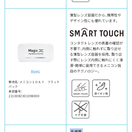
薄型レンズ容器だから、携帯性や
デザイン性にも優れています。
コンタクトレンズの表裏の確認が
不要で、内側に触れずに取り出せ
る薄型レンズ容器を採用。取り出
す際にレンズ内側に触れにくく清
潔・簡単に装用できるメニコン独
自のテクノロジー。
Magic
販売名：メニコン１ＤＡＹ フラット
パック
承認番号：
22100BZX01098000
乱視用