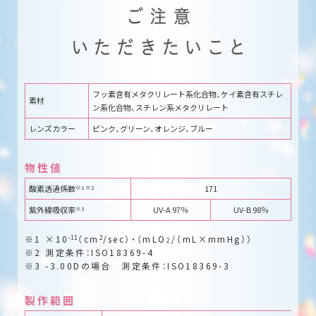
フッ素含有メタクリレート系化合物、ケイ素含有スチレ
素材
ン系化合物、スチレン系メタクリレート
レンズカラー
ピンク、グリーン、オレンジ、ブルー
物性値
酸素透過係数
171
※1 ※2
紫外線吸収率
UV-A 97％
UV-B 98％
※3
1 ×10
-11
（cm
2
/sec）・（mLO
/（mL×mmHg））
2
2 測定条件：ISO18369-4
3 -3.00Dの場合 測定条件：ISO18369-3
製作範囲