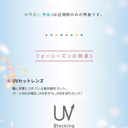
※
特長2、
特長4
は近視用のみの特長です。
UVカットレンズ
瞳に有害とされている紫外線をカット。
（P‐3.00Dの場合、UVAを97％、UVBを98％カット）