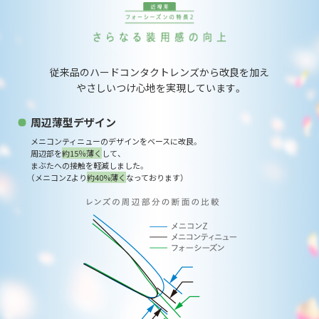
従来品のハードコンタクトレンズから改良を加え
やさしいつけ心地を実現しています。
周辺薄型デザイン
メニコンティニューのデザインをベースに改良。
周辺部を
約15％薄く
して、
まぶたへの接触を軽減しました。
（メニコンZより
約40%薄く
なっております）