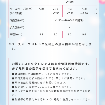
近視用
ベースカーブ（mm）
7.20
7.30
7.60
7.90
8.20
（0.10間隔）
～7.50
～7.80
～8.10
～8.40
球面度数（D）
-1.50～-10.00（0.25間隔）
加入度数（D）
-
直径（mm）
8.8
9.0
9.2
9.4
9.6
ベースカーブはレンズ光軸上の頂点曲率半径を示しま
す。
お願い：コンタクトレンズは高度管理医療機器です。
必ず眼科医の指示を受けてお求めください。
●装用時間・使用期間を正しくお守りください。
●添付文書を必ずお読みいただき、正しくご使用ください。
●眼の検査は定期的に必ずお受けください。
●取り扱い方法を守り、正しくご使用ください。
●少しでも異常を感じたら直ちに眼科医の検査をお受けくださ
い。
●破損等の不具合のあるレンズは絶対に使用しないでください。