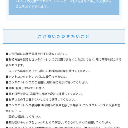
・レンズの交換とあわせて、レンズケースも3ヵ月毎に新しく交換する
ことをおすすめします。
ご注意いただきたいこと
●ご使用前には表示事項を必ずお読みください。
●取扱方法を誤るとコンタクトレンズが装用できなくなるだけでなく、眼に障害を起こす場
合があります。
少しでも異常を感じたら直ちに眼科医の診察を受けてください。
●ソフトコンタクトレンズには使用できません。
●コンタクトレンズのご使用は、眼科医の指示に従ってください。
●点眼・服用しないでください。
●直射日光を避け、冷暗所に凍結を避けて保管してください。
●お子さまの手の届かないところに保管してください。
●コンタクトレンズ装用中、眼や皮ふに異常を感じた場合は、コンタクトレンズと本液の使
用を中止し、
医師に相談してください。
●開封後はキャップをしっかりしめて保管し、できるだけ早めに使用してください。
●コンタクトレンズを長期間保存する場合は、保存する前に一度コンタクトレンズを洗浄し