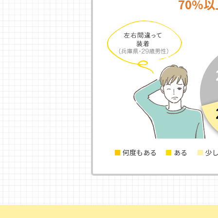
70%以
何度もある
ある
少