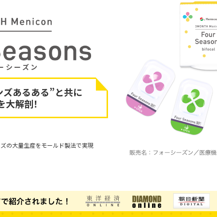
ーシーズン
ンズあるある”と
共に
を大解剖！
ンズの大量生産をモールド製法で実現