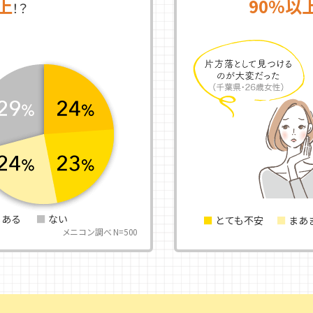
上
90%以
！？
しある
ない
とても不安
まあ
メニコン調べ N=500