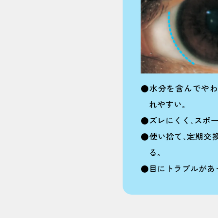
●水分を含んでやわ
れやすい｡
●ズレにくく､スポー
●使い捨て､定期交
る｡
●目にトラブルがあ