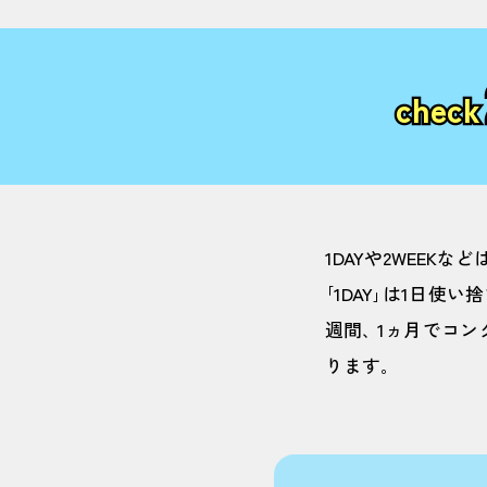
check
1DAYや2WEEK
｢1DAY｣は1日使
週間､ 1ヵ月でコ
ります｡