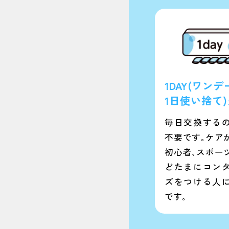
1DAY(ワンデ
1日使い捨て
毎日交換する
不要です｡ケア
初心者､スポー
どたまにコン
ズをつける人
です｡