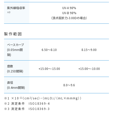
紫外線吸収率
UV-A 98%
※3
UV-B 98%
（頂点屈折力-3.00Dの場合）
製作範囲
ベースカーブ
(0.05mm間
6.50～8.10
8.15〜9.00
隔)
度数
+15.00～-15.00
+15.00～-10.00
(0.25D間隔)
直径
8.0〜9.6
(0.4mm間隔)
1 ×10
（cm
/sec）・（mLO
/（mL×mmHg））
-11
2
2
2 測定条件 ISO18369-4
3 測定条件 ISO18369-3