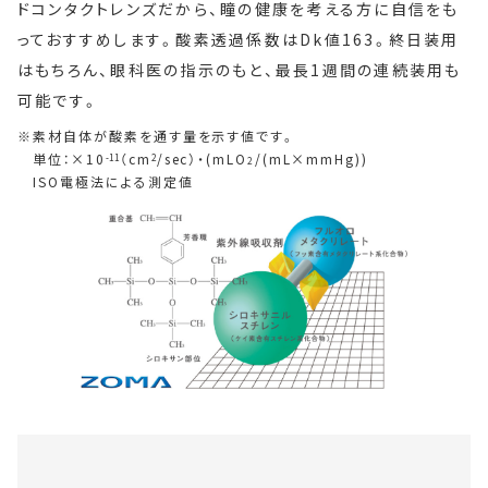
ドコンタクトレンズだから、瞳の健康を考える方に自信をも
っておすすめします。酸素透過係数はDk値163。終日装用
はもちろん、眼科医の指示のもと、最長1週間の連続装用も
可能です。
素材自体が酸素を通す量を示す値です。
単位：×10
（cm
/sec）・(mLO
/(mL×mmHg))
-11
2
2
ISO電極法による測定値