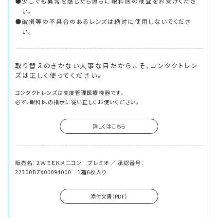
少しでも異常を感じたら直ちに眼科医の検査をお受けくださ
い。
破損等の不具合のあるレンズは絶対に使用しないでくださ
い。
取り替えのきかない大事な目だからこそ、
コンタクトレン
ズは正しく使ってください。
コンタクトレンズは高度管理医療機器です。
必ず、眼科医の指示に従い正しくお使いください。
詳しくはこちら
販売名：２ＷＥＥＫメニコン プレミオ ／ 承認番号：
22300BZX00094000 1箱6枚入り
添付文書（PDF）