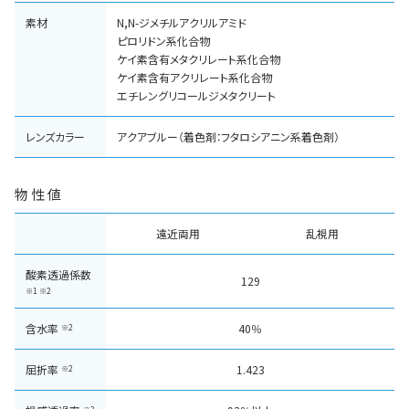
素材
N,N-ジメチルアクリルアミド
ピロリドン系化合物
ケイ素含有メタクリレート系化合物
ケイ素含有アクリレート系化合物
エチレングリコールジメタクリート
レンズカラー
アクアブルー（着色剤：フタロシアニン系着色剤）
物性値
遠近両用
乱視用
酸素透過係数
129
※1 ※2
含水率
40％
※2
屈折率
1.423
※2