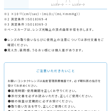
1 ×10
（cm
/sec）・（mLO
/（mL×mmHg））
-11
2
2
2 測定条件：ISO18369-4
3 測定条件：ISO18369-3
ベースカーブは、レンズ光軸上の頂点曲率半径を示します。
レンズの取り扱いならびに使用上の注意については添付文書をご
確認ください。
見え方、装用感、うるおい感には個人差があります。
ご注意いただきたいこと
お願い：コンタクトレンズは高度管理医療機器です。必ず眼科医の指示を
受けてお求めください。
装用時間・使用期間を正しくお守りください。
添付文書を必ずお読みいただき、正しくご使用ください。
眼の検査は定期的に必ずお受けください。
取り扱い方法を守り、正しくご使用ください。