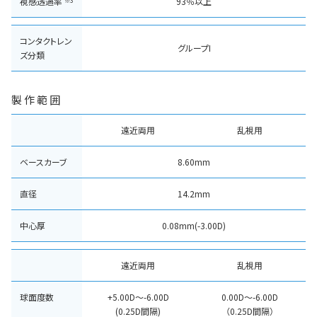
視感透過率
93％以上
※3
コンタクトレン
グループI
ズ分類
製作範囲
遠近両用
乱視用
ベースカーブ
8.60mm
直径
14.2mm
中心厚
0.08mm(-3.00D)
遠近両用
乱視用
球面度数
+5.00D～-6.00D
0.00D～-6.00D
(0.25D間隔)
（0.25D間隔）