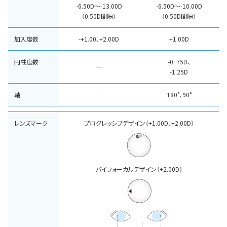
-6.50D～-13.00D
-6.50D～-10.00D
（0.50D間隔）
（0.50D間隔）
加入度数
-+1.00、+2.00D
+1.00D
円柱度数
-0. 75D、
─
-1.25D
軸
─
180°、90°
レンズマーク
プログレッシブ
デザイン
（+1.00D、+2.00D）
バイフォーカル
デザイン
（+2.00D）