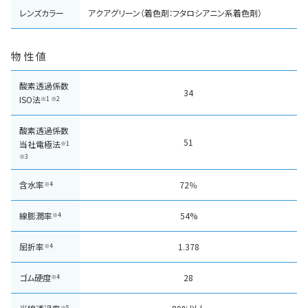
レンズカラー
アクアグリーン（着色剤：フタロシアニン系着色剤）
物性値
酸素透過係数
34
ISO法
※1 ※2
酸素透過係数
51
当社電極法
※1
※3
含水率
72％
※4
線膨潤率
54%
※4
屈折率
1.378
※4
ゴム硬度
28
※4
※5