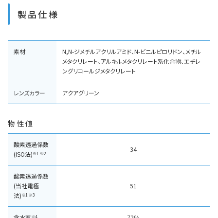
製品仕様
素材
N,N-ジメチルアクリルアミド、N-ビニルピロリドン、メチル
メタクリレート、アルキルメタクリレート系化合物、エチレ
ングリコールジメタクリレート
レンズカラー
アクアグリーン
物性値
酸素透過係数
34
(ISO法)
※1 ※2
酸素透過係数
(当社電極
51
法)
※1 ※3
含水率
72％
※4