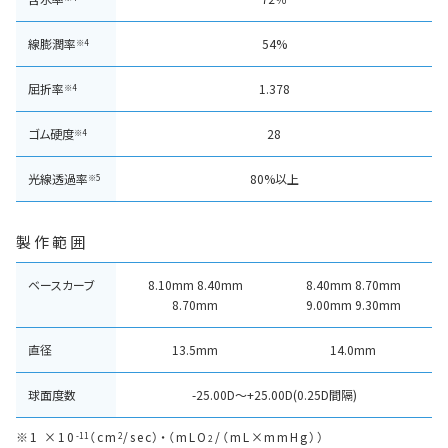
線膨潤率
54%
※4
屈折率
1.378
※4
ゴム硬度
28
※4
光線透過率
80%以上
※5
製作範囲
ベースカーブ
8.10mm 8.40mm
8.40mm 8.70mm
8.70mm
9.00mm 9.30mm
直径
13.5mm
14.0mm
球面度数
-25.00D～+25.00D(0.25D間隔)
1 ×10
（cm
/sec）・（mLO
/（mL×mmHg））
-11
2
2