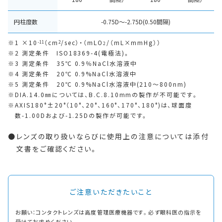
円柱度数
-0.75D～-2.75D(0.50間隔)
1 ×10
（cm
/sec）・（mLO
/（mL×mmHg））
-11
2
2
2 測定条件 ISO18369-4(電極法)。
3 測定条件 35℃ 0.9％NaCl水溶液中
4 測定条件 20℃ 0.9%NaCl水溶液中
5 測定条件 20℃ 0.9%NaCl水溶液中(210～800nm)
DIA.14.0㎜については、B.C.8.10mmの製作が不可能です。
AXIS180°±20°（10°、20°、160°、170°、180°)は、球面度
数-1.00Dおよび-1.25Dの製作が可能です。
レンズの取り扱いならびに使用上の注意については添付
文書をご確認ください。
ご注意いただきたいこと
お願い：コンタクトレンズは高度管理医療機器です。必ず眼科医の指示を
受けてお求めください。