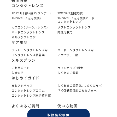
コンタクトレンズ
1DAY 1日使い捨て(ワンデー)
2WEEK(2週間交換)
1MONTH(1ヵ月交換)
3MONTH(3ヵ月交換ハード
コンタクトレンズ)
カラコン（サークルレンズ）
ソフトコンタクトレンズ
ハードコンタクトレンズ
円錐角膜用
オルソケラトロジー
ケア用品
ソフトコンタクトレンズ用
ハードコンタクトレンズ用
コンタクトレンズ装着薬
アクセサリー類
メルスプラン
ご利用ガイド
ラインナップ・料金
入会方法
よくあるご質問
はじめてガイド
安心アドバイス
よくあるご質問（はじめての方へ）
コンタクトレンズコラム
学校保健関係者のみなさまへ
コンタクトレンズ総合資料室
よくあるご質問
使い方動画
取扱施設検索