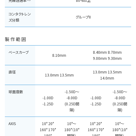
光線透過率
80%以上
コンタクトレン
グループII
ズ分類
製作範囲
ベースカーブ
8.40mm 8.70mm
8.10mm
9.00mm 9.30mm
直径
13.0mm 13.5mm
13.0mm 13.5mm
14.0mm
球面度数
-1.50D～
-1.50D～
-1.00D
-8.00D
-1.00D
-8.00D
-1.25D
(0.25D間
-1.25D
(0.25D間
隔)
隔)
AXIS
10° 20°
10°～
10° 20°
10°～
160° 170°
180°（10°
160° 170°
180°（10°
180°
間隔）
180°
間隔）