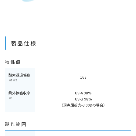
製品仕様
物性値
酸素透過係数
163
※1 ※2
紫外線吸収率
UV-A 98%
※3
UV-B 98%
（頂点屈折力-3.00Dの場合）
製作範囲