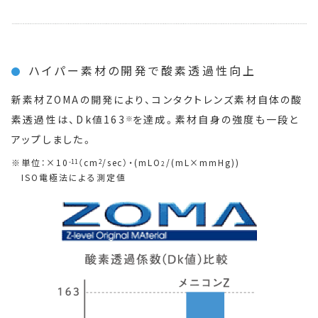
ハイパー素材の開発で酸素透過性向上
新素材ZOMAの開発により、コンタクトレンズ素材自体の酸
素透過性は、Dk値163
を達成。素材自身の強度も一段と
※
アップしました。
単位：×10
（cm
/sec）・(mLO
/(mL×mmHg))
-11
2
2
ISO電極法による測定値