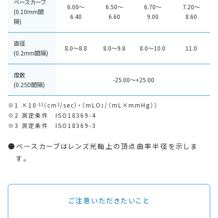
ベースカーブ
6.00〜
6.50～
6.70～
7.20～
(0.10mm間
6.40
6.60
9.00
8.60
隔)
直径
8.0～8.8
8.0～9.8
8.0～10.0
11.0
(0.2mm間隔)
度数
-25.00～+25.00
(0.25D間隔)
1 ×10
（cm
/sec）・（mLO
/（mL×mmHg））
-11
2
2
2 測定条件 ISO18369-4
3 測定条件 ISO18369-3
ベースカーブはレンズ光軸上の頂点曲率半径を示しま
す。
ご注意いただきたいこと