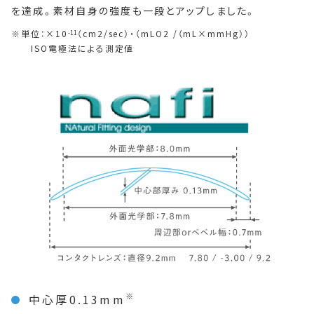
を達成。素材自身の強度も一段とアップしました。
単位：×10
（cm2/sec）・（mLO2 /（mL×mmHg））
-11
ISO電極法による測定値
※
中心厚0.13mm