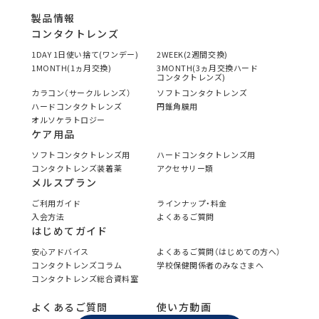
製品情報
コンタクトレンズ
1DAY 1日使い捨て(ワンデー)
2WEEK(2週間交換)
1MONTH(1ヵ月交換)
3MONTH(3ヵ月交換ハード
コンタクトレンズ)
カラコン（サークルレンズ）
ソフトコンタクトレンズ
ハードコンタクトレンズ
円錐角膜用
オルソケラトロジー
ケア用品
ソフトコンタクトレンズ用
ハードコンタクトレンズ用
コンタクトレンズ装着薬
アクセサリー類
メルスプラン
ご利用ガイド
ラインナップ・料金
入会方法
よくあるご質問
はじめてガイド
安心アドバイス
よくあるご質問（はじめての方へ）
コンタクトレンズコラム
学校保健関係者のみなさまへ
コンタクトレンズ総合資料室
よくあるご質問
使い方動画