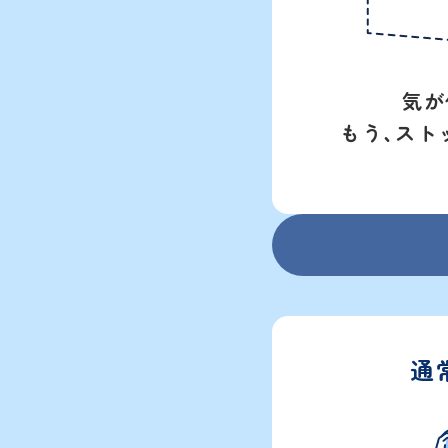
気が
もう、ストッ
通