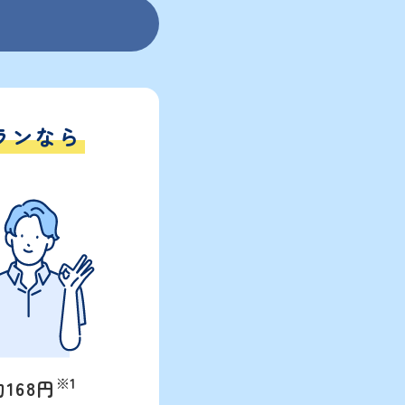
ランなら
※1
168円