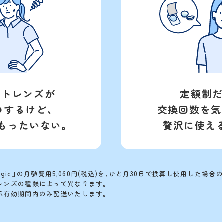
クトレンズが
定額制だ
ロするけど、
交換回数を
気
もったいない。
贅沢に使え
gic」の月額費用5,060円(税込)を、ひと月30日で換算し使用した場合
レンズの種類によって異なります。
示有効期間内のみ配送いたします。