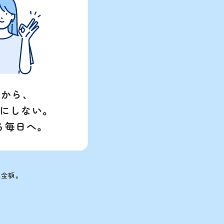
から、
にしない。
る毎日へ。
の金額。