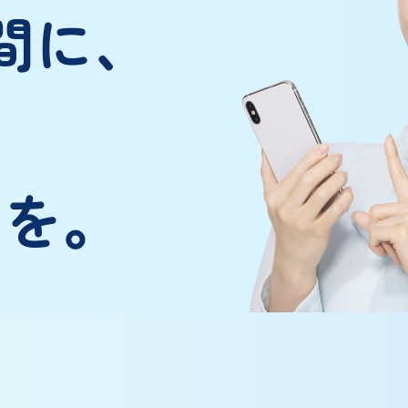
間に、
に
を。