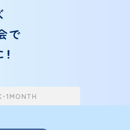
ズ
会で
に！
K・1MONTH