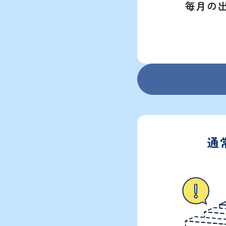
毎月の
通