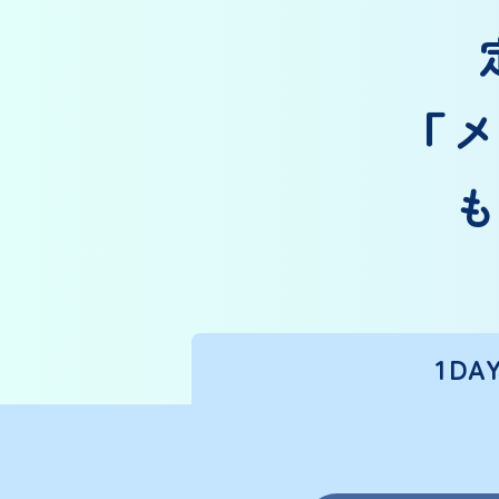
「
も
1DA