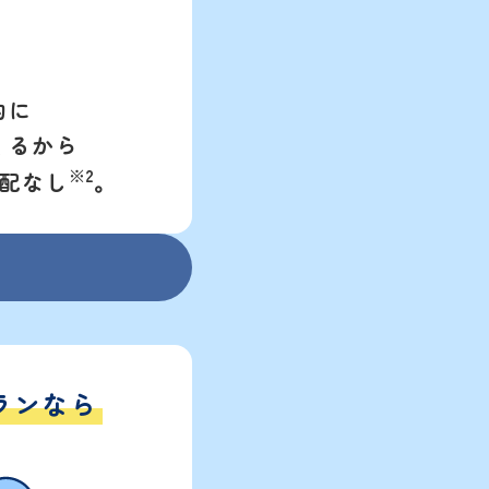
的に
くるから
※2
配なし
。
ランなら