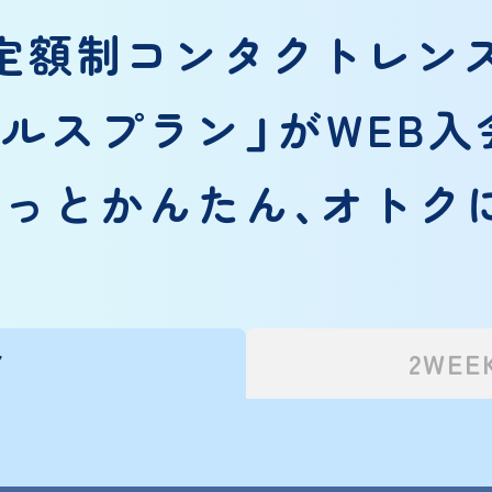
定額制コンタクトレン
メルスプラン」がWEB入
っとかんたん、オトク
Y
2WEE