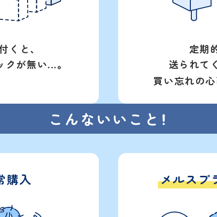
付くと、
定期
クが無い...。
送られて
買い忘れの心
こんないいこと！
常購入
メルスプ