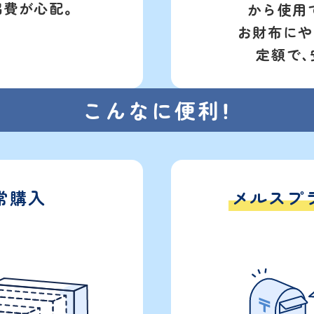
出費が心配。
から使用
お財布にや
定額で、
こんなに便利！
常購入
メルスプ