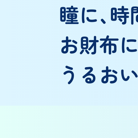
瞳に、時
お財布
うるおい