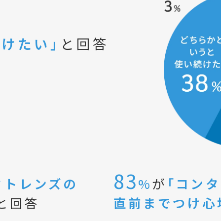
続けたい」
と回答
83
クトレンズの
%
が
「コン
と回答
直前までつけ心