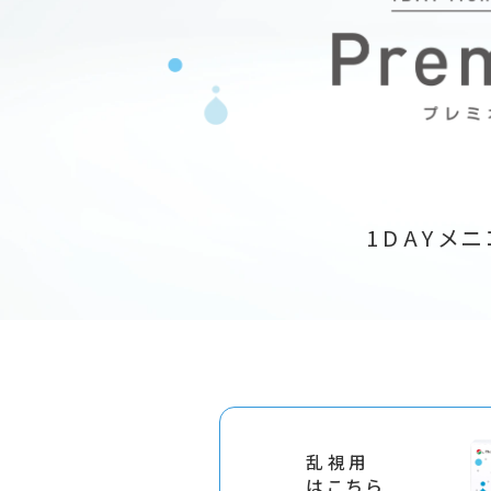
1DAYメ
乱視用
はこちら