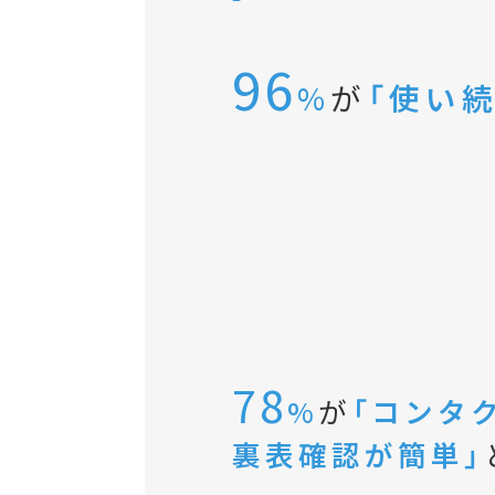
96
%
が
「使い
78
%
が
「コンタ
裏表確認が簡単」