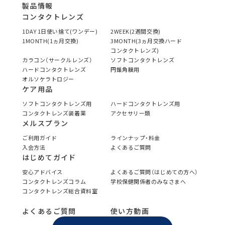
製品情報
コンタクトレンズ
1DAY 1日使い捨て(ワンデー)
2WEEK(2週間交換)
1MONTH(1ヵ月交換)
3MONTH(3ヵ月交換ハード
コンタクトレンズ)
カラコン（サークルレンズ）
ソフトコンタクトレンズ
ハードコンタクトレンズ
円錐角膜用
オルソケラトロジー
ケア用品
ソフトコンタクトレンズ用
ハードコンタクトレンズ用
コンタクトレンズ装着薬
アクセサリー類
メルスプラン
ご利用ガイド
ラインナップ・料金
入会方法
よくあるご質問
はじめてガイド
安心アドバイス
よくあるご質問（はじめての方へ）
コンタクトレンズコラム
学校保健関係者のみなさまへ
コンタクトレンズ総合資料室
よくあるご質問
使い方動画