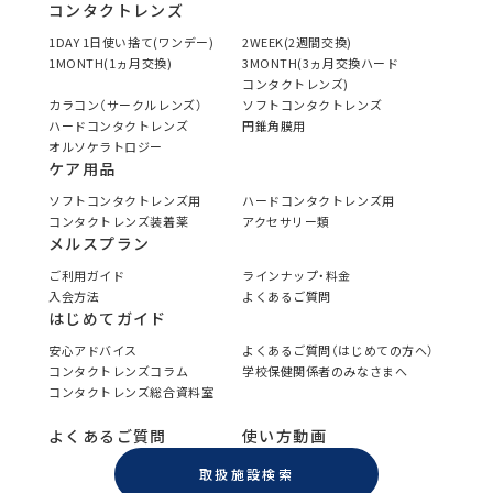
コンタクトレンズ
1DAY 1日使い捨て(ワンデー)
2WEEK(2週間交換)
1MONTH(1ヵ月交換)
3MONTH(3ヵ月交換ハード
コンタクトレンズ)
カラコン（サークルレンズ）
ソフトコンタクトレンズ
ハードコンタクトレンズ
円錐角膜用
オルソケラトロジー
ケア用品
ソフトコンタクトレンズ用
ハードコンタクトレンズ用
コンタクトレンズ装着薬
アクセサリー類
メルスプラン
ご利用ガイド
ラインナップ・料金
入会方法
よくあるご質問
はじめてガイド
安心アドバイス
よくあるご質問（はじめての方へ）
コンタクトレンズコラム
学校保健関係者のみなさまへ
コンタクトレンズ総合資料室
よくあるご質問
使い方動画
取扱施設検索