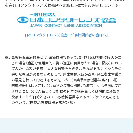
を含むコンタクトレンズ販売店へ配布し、掲示をお願いしています。
日本コンタクトレンズ協会HP「学校関係者の皆様へ」
※1 高度管理医療機器とは、医療機器であって、副作用又は機能の障害が生
じた場合（適正な使用目的に従い適正に使用された場合に限る）におい
て人の生命及び健康に重大な影響を与えるおそれがあることからその
適切な管理が必要なものとして、厚生労働大臣が薬事・食品衛生審議会
の意見を聴いて指定するものをいう。（医薬品医療機器法第2条5項）
医療機器とは、人若しくは動物の疾病の診断、治療若しくは予防に使用
されること、又は人若しくは動物の身体の構造若しくは機能に影響を
及ぼすことが目的とされている機械器具等であって、政令で定めるも
のをいう。（医薬品医療機器法第2条4項）