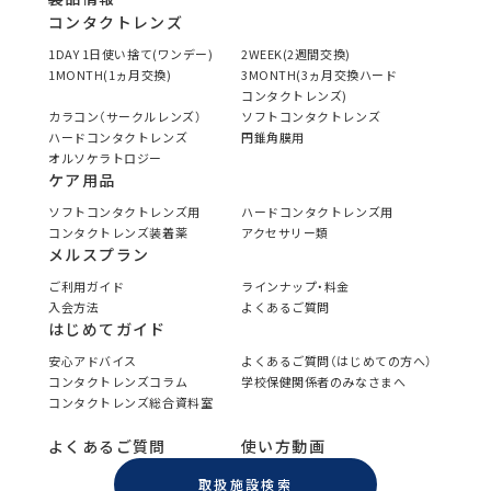
コンタクトレンズ
1DAY 1日使い捨て(ワンデー)
2WEEK(2週間交換)
1MONTH(1ヵ月交換)
3MONTH(3ヵ月交換ハード
コンタクトレンズ)
カラコン（サークルレンズ）
ソフトコンタクトレンズ
ハードコンタクトレンズ
円錐角膜用
オルソケラトロジー
ケア用品
ソフトコンタクトレンズ用
ハードコンタクトレンズ用
コンタクトレンズ装着薬
アクセサリー類
メルスプラン
ご利用ガイド
ラインナップ・料金
入会方法
よくあるご質問
はじめてガイド
安心アドバイス
よくあるご質問（はじめての方へ）
コンタクトレンズコラム
学校保健関係者のみなさまへ
コンタクトレンズ総合資料室
よくあるご質問
使い方動画
取扱施設検索