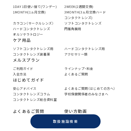
1DAY 1日使い捨て(ワンデー)
2WEEK(2週間交換)
1MONTH(1ヵ月交換)
3MONTH(3ヵ月交換ハード
コンタクトレンズ)
カラコン（サークルレンズ）
ソフトコンタクトレンズ
ハードコンタクトレンズ
円錐角膜用
オルソケラトロジー
ケア用品
ソフトコンタクトレンズ用
ハードコンタクトレンズ用
コンタクトレンズ装着薬
アクセサリー類
メルスプラン
ご利用ガイド
ラインナップ・料金
入会方法
よくあるご質問
はじめてガイド
安心アドバイス
よくあるご質問（はじめての方へ）
コンタクトレンズコラム
学校保健関係者のみなさまへ
コンタクトレンズ総合資料室
よくあるご質問
使い方動画
取扱施設検索