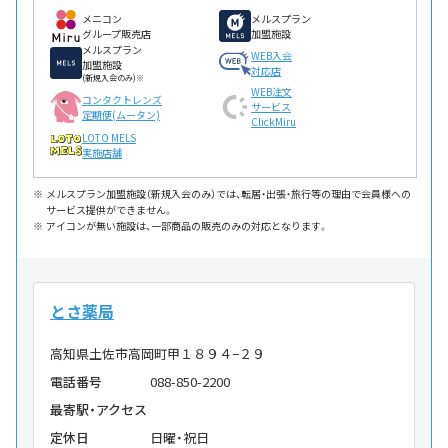
メニコン
メルスプラン
グループ販売店
加盟施設
メルスプラン
WEB入会
加盟施設
対応店
(新規入会のみ)※
WEB注文
コンタクトレンズ
サービス
定期便(ムータン)
ClickMiru
LOTO MELS
実施店舗
メルスプラン加盟施設（新規入会のみ）では、転居・出張・旅行等の理由で会員様への
サービス提供ができません。
アイコンが無い施設は、一部商品の販売のみの対応となります。
とさ薬局
高知県土佐市高岡町甲１８９４−２９
電話番号
088-850-2200
最寄駅・アクセス
定休日
日曜・祝日