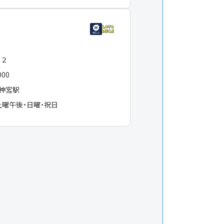
−２
000
神宮駅
土曜午後・日曜・祝日