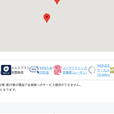
WEB注文
メルスプラン
WEB入会
コンタクトレンズ
サービス
店
加盟施設
対応店
定期便（ムータン）
ClickMiru
・出張・旅行等の理由で会員様へのサービス提供ができません。
となります。