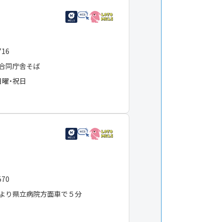
０
716
合同庁舎そば
日曜・祝日
570
より県立病院方面車で５分