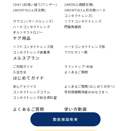
1DAY 1日使い捨て(ワンデー)
2WEEK(2週間交換)
1MONTH(1ヵ月交換)
3MONTH(3ヵ月交換ハード
コンタクトレンズ)
カラコン（サークルレンズ）
ソフトコンタクトレンズ
ハードコンタクトレンズ
円錐角膜用
オルソケラトロジー
ケア用品
ソフトコンタクトレンズ用
ハードコンタクトレンズ用
コンタクトレンズ装着薬
アクセサリー類
メルスプラン
ご利用ガイド
ラインナップ・料金
入会方法
よくあるご質問
はじめてガイド
安心アドバイス
よくあるご質問（はじめての方へ）
コンタクトレンズコラム
学校保健関係者のみなさまへ
コンタクトレンズ総合資料室
よくあるご質問
使い方動画
取扱施設検索