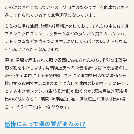
この涙の原料となっているのは実は血液なのです。赤血球などをろ
過して作られているので無色透明になっています。
ちなみに涙は油層、液層の2層構造をしており、それらの中にはアル
ブミンやグロブリン、リゾチームなどのタンパク質やカルシウム、
ナトリウムなどを含んでいます。涙がしょっぱいのは、ナトリウム
を含んでいるからなんですね。
涙は、涙腺で産生されて眼の表面に供給されたのち、多彩な生理学
的役割を果たします。角結膜上皮への栄養補給・まばたき運動の円
滑化・抗菌蛋白による感染防御、さらに老廃物を回収後に涙道から
排出する役割です。環境の変化に応じて体内の状態を一定に保とう
とするホメオスタシス(生態恒常性)が働くなか、涙液産生＞涙液排
出の状態になると「涙目 (流涙症）」、逆に涙液産生＜涙液排出の場
合は「ドライアイ」につながります。
感情によって涙の質が変わる!?