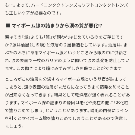
も…。よって、ハードコンタクトレンズもソフトコンタクトレンズ
も正しいケアが必要なのです。
■ マイボーム腺の詰まりから涙の質が悪化!?
涙はその「量」よりも「質」が問われはじめているのをご存じです
か？涙は油層（油の膜）と液層の２層構造をしています。油層は、ま
ぶたのふちにあるマイボーム腺というところから眼の中に供給さ
れ、涙の表面で一枚のバリアのように働いて涙の蒸発を防止してい
ます。この働きにより瞳はみずみずしさを保つことができます。
ところがこの油層を分泌するマイボーム腺という器官が詰まって
しまうと、涙の表面の油層がまだらになってうまく蒸発を防ぐこと
が出来なくなってきます。結果として乾燥感が強く表れることがあ
ります。マイボーム腺の詰まりの原因は老化や炎症の他に「お化粧
で塗りこめてしまう」ということがあります。睫毛の内側にライン
を引くとマイボーム腺を塗りこめてしまうことがあるので注意し
ましょう。