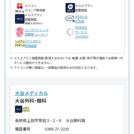
メニコン
メルスプラン
グループ販売店
加盟施設
メルスプラン
WEB入会
加盟施設
対応店
(新規入会のみ)※
WEB注文
コンタクトレンズ
サービス
定期便(ムータン)
ClickMiru
LOTO MELS
実施店舗
メルスプラン加盟施設（新規入会のみ）では、転居・出張・旅行等の理由で会員様への
サービス提供ができません。
アイコンが無い施設は、一部商品の販売のみの対応となります。
大谷メディカル
大谷外科・眼科
長野県上田市常田３−２−８ 大谷眼科隣
電話番号
0268-27-2220