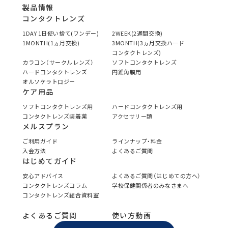
製品情報
コンタクトレンズ
1DAY 1日使い捨て(ワンデー)
2WEEK(2週間交換)
1MONTH(1ヵ月交換)
3MONTH(3ヵ月交換ハード
コンタクトレンズ)
カラコン（サークルレンズ）
ソフトコンタクトレンズ
ハードコンタクトレンズ
円錐角膜用
オルソケラトロジー
ケア用品
ソフトコンタクトレンズ用
ハードコンタクトレンズ用
コンタクトレンズ装着薬
アクセサリー類
メルスプラン
ご利用ガイド
ラインナップ・料金
入会方法
よくあるご質問
はじめてガイド
安心アドバイス
よくあるご質問（はじめての方へ）
コンタクトレンズコラム
学校保健関係者のみなさまへ
コンタクトレンズ総合資料室
よくあるご質問
使い方動画