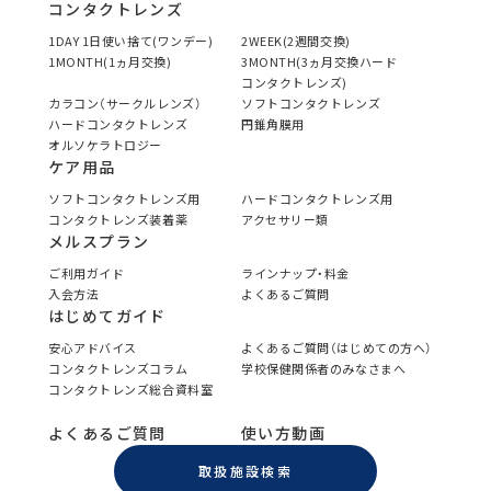
コンタクトレンズ
1DAY 1日使い捨て(ワンデー)
2WEEK(2週間交換)
1MONTH(1ヵ月交換)
3MONTH(3ヵ月交換ハード
コンタクトレンズ)
カラコン（サークルレンズ）
ソフトコンタクトレンズ
ハードコンタクトレンズ
円錐角膜用
オルソケラトロジー
ケア用品
ソフトコンタクトレンズ用
ハードコンタクトレンズ用
コンタクトレンズ装着薬
アクセサリー類
メルスプラン
ご利用ガイド
ラインナップ・料金
入会方法
よくあるご質問
はじめてガイド
安心アドバイス
よくあるご質問（はじめての方へ）
コンタクトレンズコラム
学校保健関係者のみなさまへ
コンタクトレンズ総合資料室
よくあるご質問
使い方動画
取扱施設検索