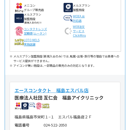
メニコン
メルスプラン
グループ販売店
加盟施設
メルスプラン
WEB入会
加盟施設
対応店
(新規入会のみ)※
WEB注文
コンタクトレンズ
サービス
定期便(ムータン)
ClickMiru
LOTO MELS
実施店舗
メルスプラン加盟施設（新規入会のみ）では、転居・出張・旅行等の理由で会員様への
サービス提供ができません。
アイコンが無い施設は、一部商品の販売のみの対応となります。
エースコンタクト 福島エスパル店
医療法人社団 互仁会 福島アイクリニック
福島県福島市栄町１−１ エスパル福島店２Ｆ
電話番号
024-522-2050