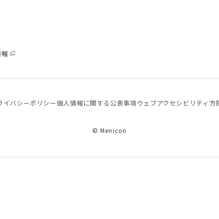
情報
ライバシーポリシー
個⼈情報に関する公表事項
ウェブアクセシビリティ方
© Menicon