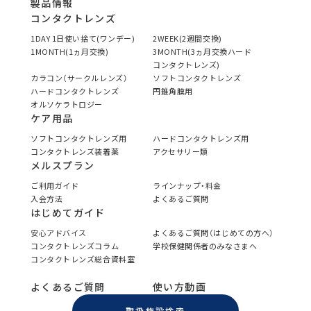
製品情報
コンタクトレンズ
1DAY 1日使い捨て(ワンデー)
2WEEK(2週間交換)
1MONTH(1ヵ月交換)
3MONTH(3ヵ月交換ハード
コンタクトレンズ)
カラコン（サークルレンズ）
ソフトコンタクトレンズ
ハードコンタクトレンズ
円錐角膜用
オルソケラトロジー
ケア用品
ソフトコンタクトレンズ用
ハードコンタクトレンズ用
コンタクトレンズ装着薬
アクセサリー類
メルスプラン
ご利用ガイド
ラインナップ・料金
入会方法
よくあるご質問
はじめてガイド
安心アドバイス
よくあるご質問（はじめての方へ）
コンタクトレンズコラム
学校保健関係者のみなさまへ
コンタクトレンズ総合資料室
よくあるご質問
使い方動画
取扱施設検索