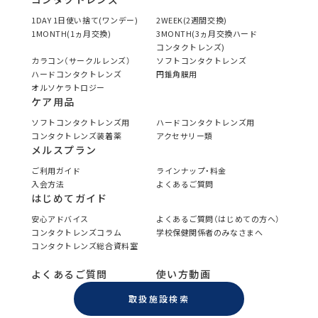
1DAY 1日使い捨て(ワンデー)
2WEEK(2週間交換)
1MONTH(1ヵ月交換)
3MONTH(3ヵ月交換ハード
コンタクトレンズ)
カラコン（サークルレンズ）
ソフトコンタクトレンズ
ハードコンタクトレンズ
円錐角膜用
オルソケラトロジー
ケア用品
ソフトコンタクトレンズ用
ハードコンタクトレンズ用
コンタクトレンズ装着薬
アクセサリー類
メルスプラン
ご利用ガイド
ラインナップ・料金
入会方法
よくあるご質問
はじめてガイド
安心アドバイス
よくあるご質問（はじめての方へ）
コンタクトレンズコラム
学校保健関係者のみなさまへ
コンタクトレンズ総合資料室
よくあるご質問
使い方動画
取扱施設検索