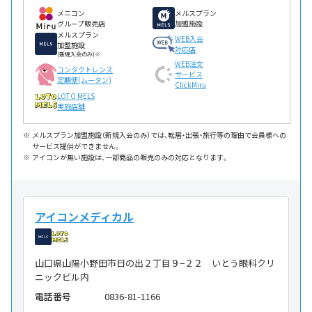
メニコン
メルスプラン
グループ販売店
加盟施設
メルスプラン
WEB入会
加盟施設
対応店
(新規入会のみ)※
WEB注文
コンタクトレンズ
サービス
定期便(ムータン)
ClickMiru
LOTO MELS
実施店舗
メルスプラン加盟施設（新規入会のみ）では、転居・出張・旅行等の理由で会員様への
サービス提供ができません。
アイコンが無い施設は、一部商品の販売のみの対応となります。
アイコンメディカル
山口県山陽小野田市日の出２丁目９−２２ いとう眼科クリ
ニックビル内
電話番号
0836-81-1166