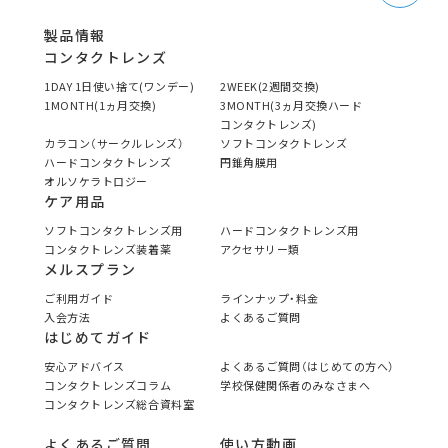
製品情報
コンタクトレンズ
1DAY 1日使い捨て(ワンデー)
2WEEK(2週間交換)
1MONTH(1ヵ月交換)
3MONTH(3ヵ月交換ハード
コンタクトレンズ)
カラコン（サークルレンズ）
ソフトコンタクトレンズ
ハードコンタクトレンズ
円錐角膜用
オルソケラトロジー
ケア用品
ソフトコンタクトレンズ用
ハードコンタクトレンズ用
コンタクトレンズ装着薬
アクセサリー類
メルスプラン
ご利用ガイド
ラインナップ・料金
入会方法
よくあるご質問
はじめてガイド
安心アドバイス
よくあるご質問（はじめての方へ）
コンタクトレンズコラム
学校保健関係者のみなさまへ
コンタクトレンズ総合資料室
よくあるご質問
使い方動画