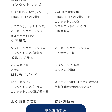
コンタクトレンズ
1DAY 1日使い捨て(ワンデー)
2WEEK(2週間交換)
1MONTH(1ヵ月交換)
3MONTH(3ヵ月交換ハード
コンタクトレンズ)
カラコン（サークルレンズ）
ソフトコンタクトレンズ
ハードコンタクトレンズ
円錐角膜用
オルソケラトロジー
ケア用品
ソフトコンタクトレンズ用
ハードコンタクトレンズ用
コンタクトレンズ装着薬
アクセサリー類
メルスプラン
ご利用ガイド
ラインナップ・料金
入会方法
よくあるご質問
はじめてガイド
安心アドバイス
よくあるご質問（はじめての方へ）
コンタクトレンズコラム
学校保健関係者のみなさまへ
コンタクトレンズ総合資料室
よくあるご質問
使い方動画
取扱施設検索