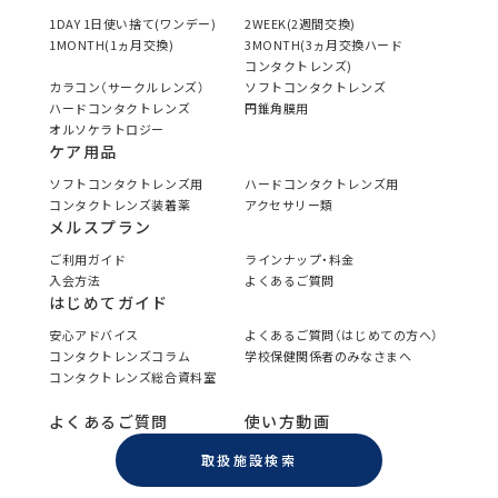
1DAY 1日使い捨て(ワンデー)
2WEEK(2週間交換)
1MONTH(1ヵ月交換)
3MONTH(3ヵ月交換ハード
コンタクトレンズ)
カラコン（サークルレンズ）
ソフトコンタクトレンズ
ハードコンタクトレンズ
円錐角膜用
オルソケラトロジー
ケア用品
ソフトコンタクトレンズ用
ハードコンタクトレンズ用
コンタクトレンズ装着薬
アクセサリー類
メルスプラン
ご利用ガイド
ラインナップ・料金
入会方法
よくあるご質問
はじめてガイド
安心アドバイス
よくあるご質問（はじめての方へ）
コンタクトレンズコラム
学校保健関係者のみなさまへ
コンタクトレンズ総合資料室
よくあるご質問
使い方動画
取扱施設検索