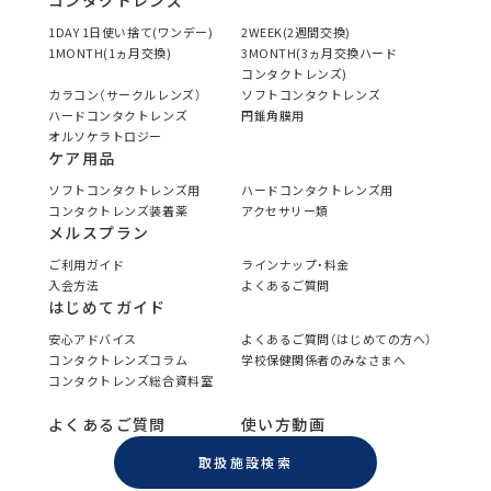
コンタクトレンズ
1DAY 1日使い捨て(ワンデー)
2WEEK(2週間交換)
1MONTH(1ヵ月交換)
3MONTH(3ヵ月交換ハード
コンタクトレンズ)
カラコン（サークルレンズ）
ソフトコンタクトレンズ
ハードコンタクトレンズ
円錐角膜用
オルソケラトロジー
ケア用品
ソフトコンタクトレンズ用
ハードコンタクトレンズ用
コンタクトレンズ装着薬
アクセサリー類
メルスプラン
ご利用ガイド
ラインナップ・料金
入会方法
よくあるご質問
はじめてガイド
安心アドバイス
よくあるご質問（はじめての方へ）
コンタクトレンズコラム
学校保健関係者のみなさまへ
コンタクトレンズ総合資料室
よくあるご質問
使い方動画
取扱施設検索