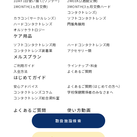
1DAY 1日使い捨て(ワンデー)
2WEEK(2週間交換)
1MONTH(1ヵ月交換)
3MONTH(3ヵ月交換ハード
コンタクトレンズ)
カラコン（サークルレンズ）
ソフトコンタクトレンズ
ハードコンタクトレンズ
円錐角膜用
オルソケラトロジー
ケア用品
ソフトコンタクトレンズ用
ハードコンタクトレンズ用
コンタクトレンズ装着薬
アクセサリー類
メルスプラン
ご利用ガイド
ラインナップ・料金
入会方法
よくあるご質問
はじめてガイド
安心アドバイス
よくあるご質問（はじめての方へ）
コンタクトレンズコラム
学校保健関係者のみなさまへ
コンタクトレンズ総合資料室
よくあるご質問
使い方動画
取扱施設検索