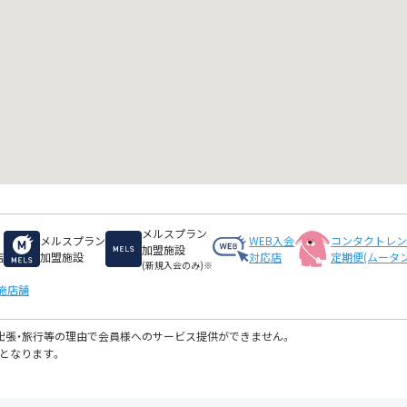
メルスプラン
メルスプラン
WEB入会
コンタクトレ
加盟施設
店
加盟施設
対応店
定期便(ムータン
(新規入会のみ)※
施店舗
・出張・旅行等の理由で会員様へのサービス提供ができません。
となります。