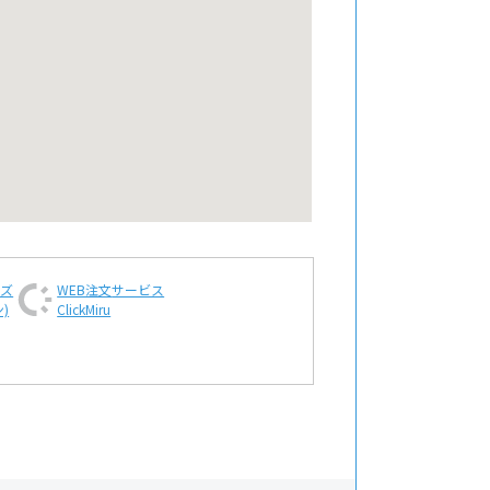
ンズ
WEB注文
サービス
)
ClickMiru