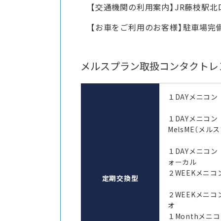
【交通機関の利用案内】JR藤枝駅北
【お車をご利用のお客様】駐車場完
メルスプラン取扱コンタクトレ
１DAYメニコン
１DAYメニコ
MelsME（メル
１DAYメニコン
ォーカル
２WEEKメニコン
定期交換型
２WEEKメニコ
オ
１Monthメ