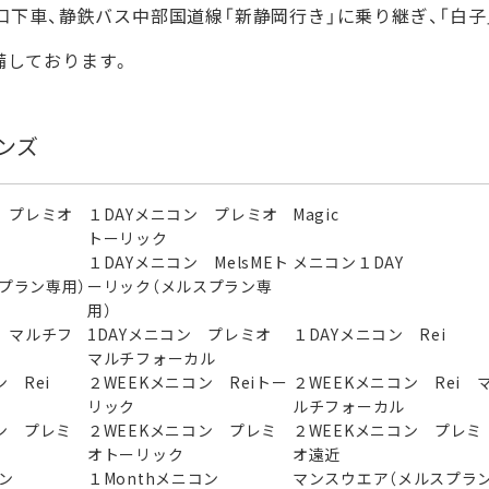
口下車、静鉄バス中部国道線「新静岡行き」に乗り継ぎ、「白
備しております。
ンズ
 プレミオ
１DAYメニコン プレミオ
Magic
トーリック
ン
１DAYメニコン MelsMEト
メニコン１DAY
スプラン専用）
ーリック（メルスプラン専
用）
 マルチフ
1DAYメニコン プレミオ
１DAYメニコン Rei
マルチフォーカル
 Rei
２WEEKメニコン Reiトー
２WEEKメニコン Rei 
リック
ルチフォーカル
ン プレミ
２WEEKメニコン プレミ
２WEEKメニコン プレミ
オトーリック
オ遠近
ニコン
１Monthメニコン
マンスウエア（メルスプラ