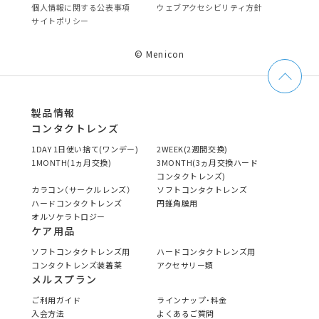
個⼈情報に関する公表事項
ウェブアクセシビリティ方針
サイトポリシー
© Menicon
製品情報
コンタクトレンズ
1DAY 1日使い捨て(ワンデー)
2WEEK(2週間交換)
1MONTH(1ヵ月交換)
3MONTH(3ヵ月交換ハード
コンタクトレンズ)
カラコン（サークルレンズ）
ソフトコンタクトレンズ
ハードコンタクトレンズ
円錐角膜用
オルソケラトロジー
ケア用品
ソフトコンタクトレンズ用
ハードコンタクトレンズ用
コンタクトレンズ装着薬
アクセサリー類
メルスプラン
ご利用ガイド
ラインナップ・料金
入会方法
よくあるご質問