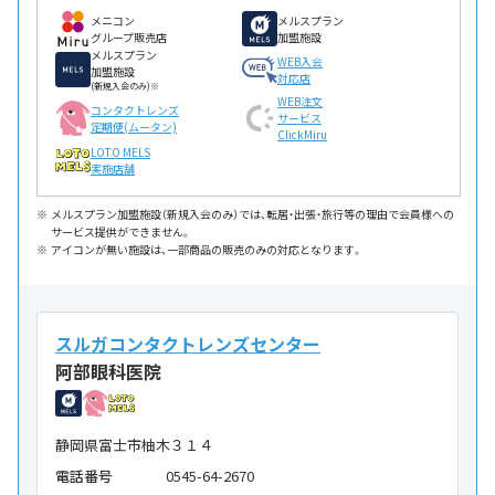
メニコン
メルスプラン
グループ販売店
加盟施設
メルスプラン
WEB入会
加盟施設
対応店
(新規入会のみ)※
WEB注文
コンタクトレンズ
サービス
定期便(ムータン)
ClickMiru
LOTO MELS
実施店舗
メルスプラン加盟施設（新規入会のみ）では、転居・出張・旅行等の理由で会員様への
サービス提供ができません。
アイコンが無い施設は、一部商品の販売のみの対応となります。
スルガコンタクトレンズセンター
阿部眼科医院
静岡県富士市柚木３１４
電話番号
0545-64-2670