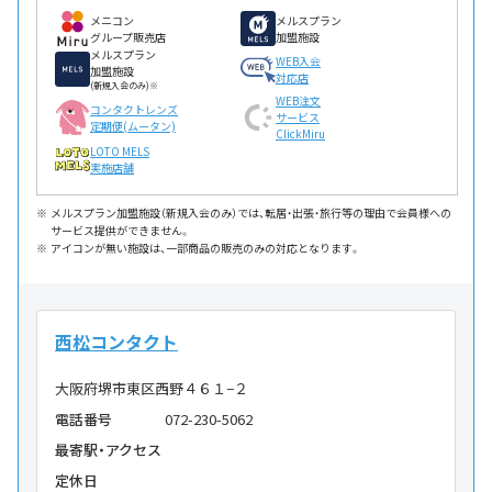
メニコン
メルスプラン
グループ販売店
加盟施設
メルスプラン
WEB入会
加盟施設
対応店
(新規入会のみ)※
WEB注文
コンタクトレンズ
サービス
定期便(ムータン)
ClickMiru
LOTO MELS
実施店舗
メルスプラン加盟施設（新規入会のみ）では、転居・出張・旅行等の理由で会員様への
サービス提供ができません。
アイコンが無い施設は、一部商品の販売のみの対応となります。
西松コンタクト
大阪府堺市東区西野４６１−２
電話番号
072-230-5062
最寄駅・アクセス
定休日