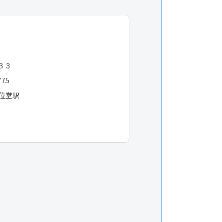
−３３
775
五位堂駅