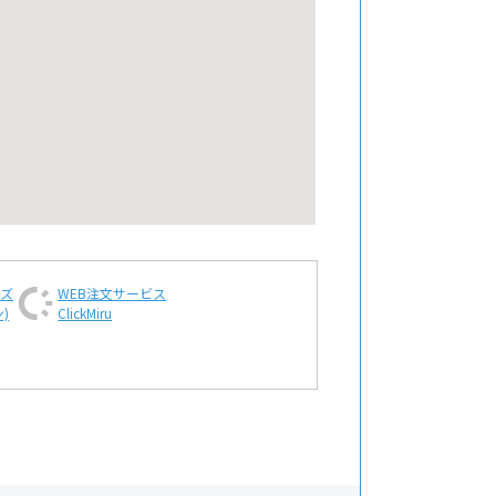
ンズ
WEB注文
サービス
)
ClickMiru