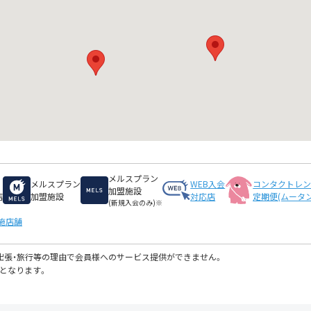
メルスプラン
メルスプラン
WEB入会
コンタクトレ
加盟施設
店
加盟施設
対応店
定期便(ムータン
(新規入会のみ)※
施店舗
・出張・旅行等の理由で会員様へのサービス提供ができません。
となります。