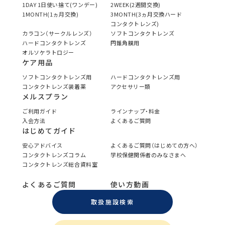
1DAY 1日使い捨て(ワンデー)
2WEEK(2週間交換)
1MONTH(1ヵ月交換)
3MONTH(3ヵ月交換ハード
コンタクトレンズ)
カラコン（サークルレンズ）
ソフトコンタクトレンズ
ハードコンタクトレンズ
円錐角膜用
オルソケラトロジー
ケア用品
ソフトコンタクトレンズ用
ハードコンタクトレンズ用
コンタクトレンズ装着薬
アクセサリー類
メルスプラン
ご利用ガイド
ラインナップ・料金
入会方法
よくあるご質問
はじめてガイド
安心アドバイス
よくあるご質問（はじめての方へ）
コンタクトレンズコラム
学校保健関係者のみなさまへ
コンタクトレンズ総合資料室
よくあるご質問
使い方動画
取扱施設検索