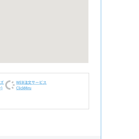
ンズ
WEB注文
サービス
)
ClickMiru