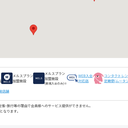
メルスプラン
メルスプラン
WEB入会
コンタクトレ
加盟施設
店
加盟施設
対応店
定期便(ムータン
(新規入会のみ)※
施店舗
・出張・旅行等の理由で会員様へのサービス提供ができません。
となります。