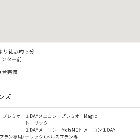
駅より徒歩約５分
センター前
０台完備
ンズ
 プレミオ
１DAYメニコン プレミオ
Magic
トーリック
ン
１DAYメニコン MelsMEト
メニコン１DAY
スプラン専用）
ーリック（メルスプラン専