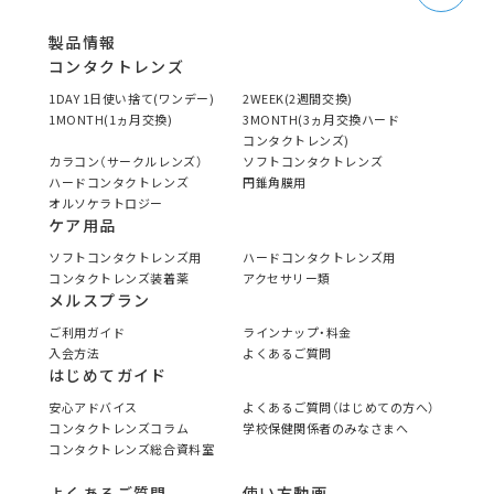
製品情報
コンタクトレンズ
1DAY 1日使い捨て(ワンデー)
2WEEK(2週間交換)
1MONTH(1ヵ月交換)
3MONTH(3ヵ月交換ハード
コンタクトレンズ)
カラコン（サークルレンズ）
ソフトコンタクトレンズ
ハードコンタクトレンズ
円錐角膜用
オルソケラトロジー
ケア用品
ソフトコンタクトレンズ用
ハードコンタクトレンズ用
コンタクトレンズ装着薬
アクセサリー類
メルスプラン
ご利用ガイド
ラインナップ・料金
入会方法
よくあるご質問
はじめてガイド
安心アドバイス
よくあるご質問（はじめての方へ）
コンタクトレンズコラム
学校保健関係者のみなさまへ
コンタクトレンズ総合資料室
よくあるご質問
使い方動画