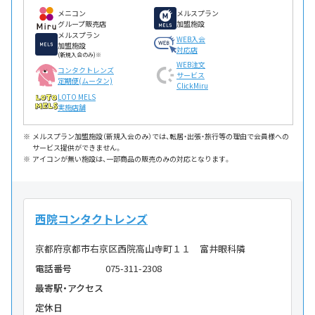
メニコン
メルスプラン
グループ販売店
加盟施設
メルスプラン
WEB入会
加盟施設
対応店
(新規入会のみ)※
WEB注文
コンタクトレンズ
サービス
定期便(ムータン)
ClickMiru
LOTO MELS
実施店舗
メルスプラン加盟施設（新規入会のみ）では、転居・出張・旅行等の理由で会員様への
サービス提供ができません。
アイコンが無い施設は、一部商品の販売のみの対応となります。
西院コンタクトレンズ
京都府京都市右京区西院高山寺町１１ 富井眼科隣
電話番号
075-311-2308
最寄駅・アクセス
定休日