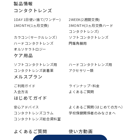
製品情報
コンタクトレンズ
1DAY 1日使い捨て(ワンデー)
2WEEK(2週間交換)
1MONTH(1ヵ月交換)
3MONTH(3ヵ月交換ハード
コンタクトレンズ)
カラコン（サークルレンズ）
ソフトコンタクトレンズ
ハードコンタクトレンズ
円錐角膜用
オルソケラトロジー
ケア用品
ソフトコンタクトレンズ用
ハードコンタクトレンズ用
コンタクトレンズ装着薬
アクセサリー類
メルスプラン
ご利用ガイド
ラインナップ・料金
入会方法
よくあるご質問
はじめてガイド
安心アドバイス
よくあるご質問（はじめての方へ）
コンタクトレンズコラム
学校保健関係者のみなさまへ
コンタクトレンズ総合資料室
よくあるご質問
使い方動画