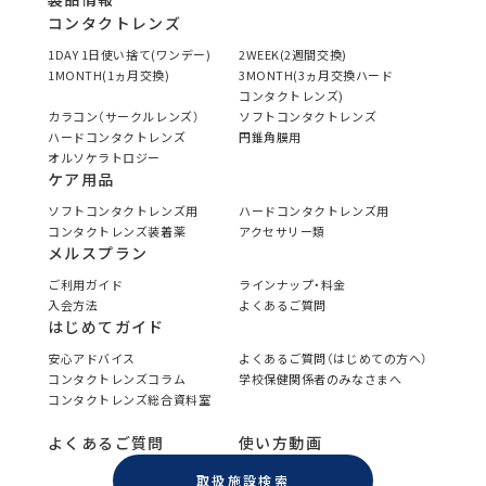
コンタクトレンズ
1DAY 1日使い捨て(ワンデー)
2WEEK(2週間交換)
1MONTH(1ヵ月交換)
3MONTH(3ヵ月交換ハード
コンタクトレンズ)
カラコン（サークルレンズ）
ソフトコンタクトレンズ
ハードコンタクトレンズ
円錐角膜用
オルソケラトロジー
ケア用品
ソフトコンタクトレンズ用
ハードコンタクトレンズ用
コンタクトレンズ装着薬
アクセサリー類
メルスプラン
ご利用ガイド
ラインナップ・料金
入会方法
よくあるご質問
はじめてガイド
安心アドバイス
よくあるご質問（はじめての方へ）
コンタクトレンズコラム
学校保健関係者のみなさまへ
コンタクトレンズ総合資料室
よくあるご質問
使い方動画
取扱施設検索