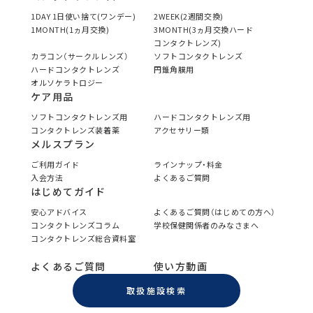
1DAY 1日使い捨て(ワンデー)
2WEEK(2週間交換)
1MONTH(1ヵ月交換)
3MONTH(3ヵ月交換ハード
コンタクトレンズ)
カラコン（サークルレンズ）
ソフトコンタクトレンズ
ハードコンタクトレンズ
円錐角膜用
オルソケラトロジー
ケア用品
ソフトコンタクトレンズ用
ハードコンタクトレンズ用
コンタクトレンズ装着薬
アクセサリー類
メルスプラン
ご利用ガイド
ラインナップ・料金
入会方法
よくあるご質問
はじめてガイド
安心アドバイス
よくあるご質問（はじめての方へ）
コンタクトレンズコラム
学校保健関係者のみなさまへ
コンタクトレンズ総合資料室
よくあるご質問
使い方動画
取扱施設検索