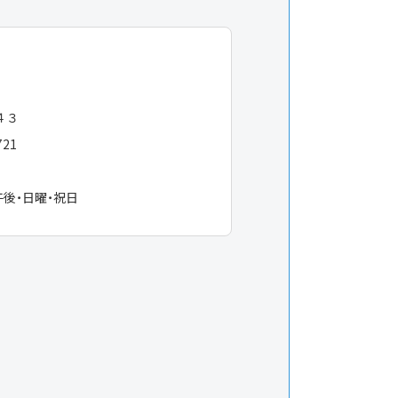
町４３
721
午後・日曜・祝日