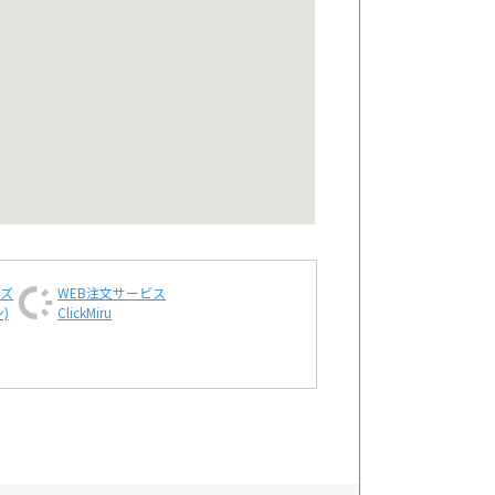
ンズ
WEB注文
サービス
)
ClickMiru