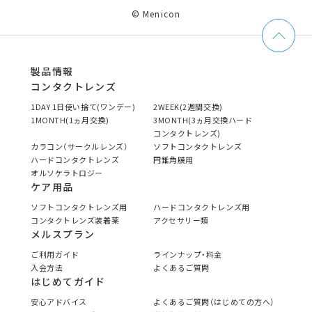
© Menicon
製品情報
コンタクトレンズ
1DAY 1日使い捨て(ワンデー)
2WEEK(2週間交換)
1MONTH(1ヵ月交換)
3MONTH(3ヵ月交換ハード
コンタクトレンズ)
カラコン（サークルレンズ）
ソフトコンタクトレンズ
ハードコンタクトレンズ
円錐角膜用
オルソケラトロジー
ケア用品
ソフトコンタクトレンズ用
ハードコンタクトレンズ用
コンタクトレンズ装着薬
アクセサリー類
メルスプラン
ご利用ガイド
ラインナップ・料金
入会方法
よくあるご質問
はじめてガイド
安心アドバイス
よくあるご質問（はじめての方へ）