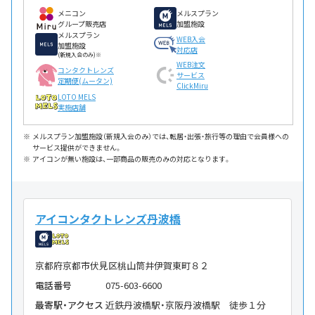
メニコン
メルスプラン
グループ販売店
加盟施設
メルスプラン
WEB入会
加盟施設
対応店
(新規入会のみ)※
WEB注文
コンタクトレンズ
サービス
定期便(ムータン)
ClickMiru
LOTO MELS
実施店舗
メルスプラン加盟施設（新規入会のみ）では、転居・出張・旅行等の理由で会員様への
サービス提供ができません。
アイコンが無い施設は、一部商品の販売のみの対応となります。
アイコンタクトレンズ丹波橋
京都府京都市伏見区桃山筒井伊賀東町８２
電話番号
075-603-6600
最寄駅・アクセス
近鉄丹波橋駅・京阪丹波橋駅 徒歩１分