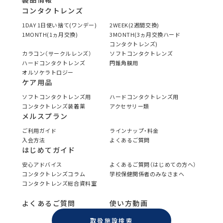
コンタクトレンズ
1DAY 1日使い捨て(ワンデー)
2WEEK(2週間交換)
1MONTH(1ヵ月交換)
3MONTH(3ヵ月交換ハード
コンタクトレンズ)
カラコン（サークルレンズ）
ソフトコンタクトレンズ
ハードコンタクトレンズ
円錐角膜用
オルソケラトロジー
ケア用品
ソフトコンタクトレンズ用
ハードコンタクトレンズ用
コンタクトレンズ装着薬
アクセサリー類
メルスプラン
ご利用ガイド
ラインナップ・料金
入会方法
よくあるご質問
はじめてガイド
安心アドバイス
よくあるご質問（はじめての方へ）
コンタクトレンズコラム
学校保健関係者のみなさまへ
コンタクトレンズ総合資料室
よくあるご質問
使い方動画
取扱施設検索