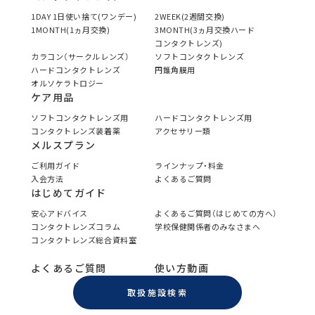
1DAY 1日使い捨て(ワンデー)
2WEEK(2週間交換)
1MONTH(1ヵ月交換)
3MONTH(3ヵ月交換ハード
コンタクトレンズ)
カラコン（サークルレンズ）
ソフトコンタクトレンズ
ハードコンタクトレンズ
円錐角膜用
オルソケラトロジー
ケア用品
ソフトコンタクトレンズ用
ハードコンタクトレンズ用
コンタクトレンズ装着薬
アクセサリー類
メルスプラン
ご利用ガイド
ラインナップ・料金
入会方法
よくあるご質問
はじめてガイド
安心アドバイス
よくあるご質問（はじめての方へ）
コンタクトレンズコラム
学校保健関係者のみなさまへ
コンタクトレンズ総合資料室
よくあるご質問
使い方動画
取扱施設検索