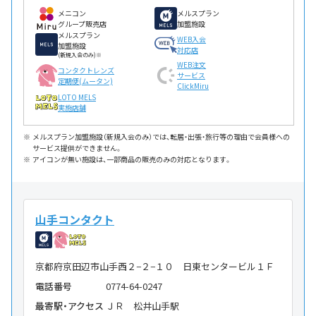
メニコン
メルスプラン
グループ販売店
加盟施設
メルスプラン
WEB入会
加盟施設
対応店
(新規入会のみ)※
WEB注文
コンタクトレンズ
サービス
定期便(ムータン)
ClickMiru
LOTO MELS
実施店舗
メルスプラン加盟施設（新規入会のみ）では、転居・出張・旅行等の理由で会員様への
サービス提供ができません。
アイコンが無い施設は、一部商品の販売のみの対応となります。
山手コンタクト
京都府京田辺市山手西２−２−１０ 日東センタービル１Ｆ
電話番号
0774-64-0247
最寄駅・アクセス
ＪＲ 松井山手駅