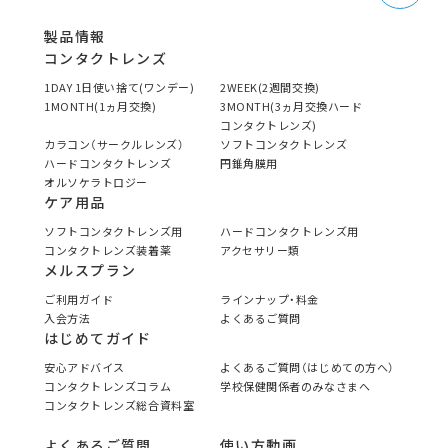
製品情報
コンタクトレンズ
1DAY 1日使い捨て(ワンデー)
2WEEK(2週間交換)
1MONTH(1ヵ月交換)
3MONTH(3ヵ月交換ハード
コンタクトレンズ)
カラコン（サークルレンズ）
ソフトコンタクトレンズ
ハードコンタクトレンズ
円錐角膜用
オルソケラトロジー
ケア用品
ソフトコンタクトレンズ用
ハードコンタクトレンズ用
コンタクトレンズ装着薬
アクセサリー類
メルスプラン
ご利用ガイド
ラインナップ・料金
入会方法
よくあるご質問
はじめてガイド
安心アドバイス
よくあるご質問（はじめての方へ）
コンタクトレンズコラム
学校保健関係者のみなさまへ
コンタクトレンズ総合資料室
よくあるご質問
使い方動画